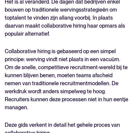
Het ís al veranderd. De dagen dat bedrijven enkel
kunt overwinnen)
bouwen op traditionele wervingsstrategieën om
Hoe maak ik een strategie voor collaborative hiring?
toptalent te vinden zijn allang voorbij. In plaats
Hoe ATS kan helpen
daarvan maakt collaborative hiring haar opmars als
Enkele laatste punten over collaborative hiring
populair alternatief.
Collaborative hiring is gebaseerd op een simpel
principe: werving vindt niet plaats in een vacuüm.
Om de snelle, competitieve recruitment-wereld bij te
kunnen blijven benen, moeten teams afscheid
nemen van traditionele recruitmentmodellen. De
werkdruk wordt anders simpelweg te hoog.
Recruiters kunnen deze processen niet in hun eentje
managen.
Deze gids verkent in detail het gehele proces van
collaborative hiring.