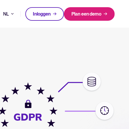
NL
Inloggen
Plan een demo
DE
FEATURED
FEATURED
en neem betere beslissingen in je recruitmentproces.
EN
en kiezen voor Tellent Recruitee
FR
Een alles-in-één HRIS dat je
Nieuw! Gids AI in recruitment
processen vereenvoudigt en
n waarom.
medewerkers laat uitblinken.
Download nu
Log in op Tellent Recruitee
Meer lezen
n release notes.