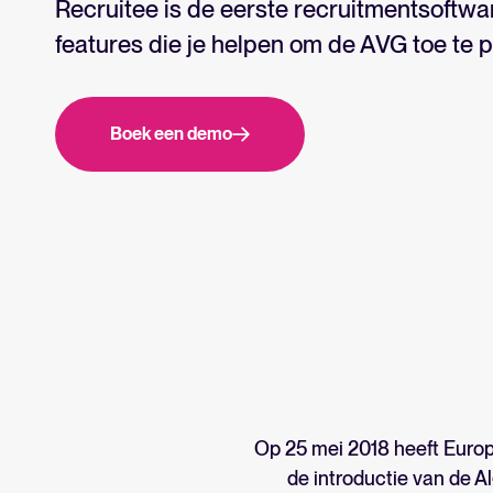
Recruitee is de eerste recruitmentsoftwa
Whatsapp Hiring
features die je helpen om de AVG toe te 
Zoek door integraties
Partner met Tellent
Alle functi
Boek een demo
Op 25 mei 2018 heeft Euro
de introductie van de 