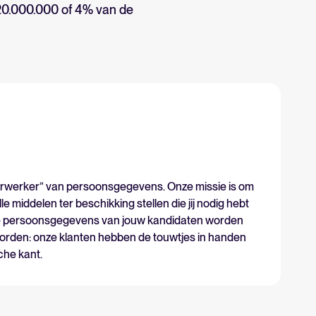
 20.000.000 of 4% van de
Nieuw! Gids AI in recruitment
verwerker” van persoonsgegevens. Onze missie is om
Download nu
lle middelen ter beschikking stellen die jij nodig hebt
de persoonsgegevens van jouw kandidaten worden
orden: onze klanten hebben de touwtjes in handen
che kant.