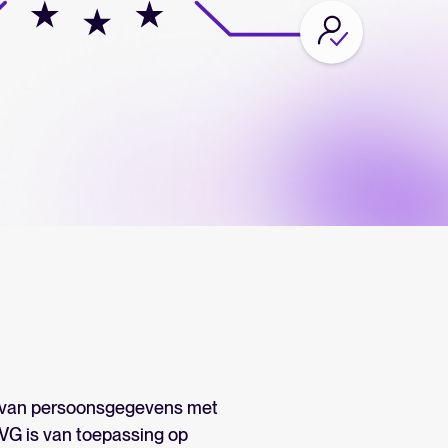
euning voor Tellent Recruitee.
ends en best practices.
pplicant Tracking System te beoordelen en te gebruiken.
enelux betere People Decisions maken, van werven tot promoties.
en
g van persoonsgegevens met
Tellent Recruitee businesscase.
VG is van toepassing op