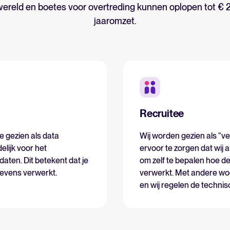
 wereld en boetes voor overtreding kunnen oplopen tot €
jaaromzet.
Analyseren
FEATURED
Rapportages & inzichten
AI & automatisering
API’s & koppelingen
Beveiliging & compliance
Recruitee
e gezien als data
Wij worden gezien als “
Zoek door integraties
Partner met Tellent
elijk voor het
ervoor te zorgen dat wij a
Alle functies
ten. Dit betekent dat je
om zelf te bepalen hoe 
gevens verwerkt.
verwerkt. Met andere wo
en wij regelen de technis
FEATURED