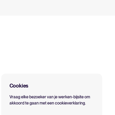
Een alles-in-één HRIS dat je
processen vereenvoudigt en
medewerkers laat uitblinken.
Meer lezen
Cookies
Vraag elke bezoeker van je werken-bijsite om
akkoord te gaan met een cookieverklaring.