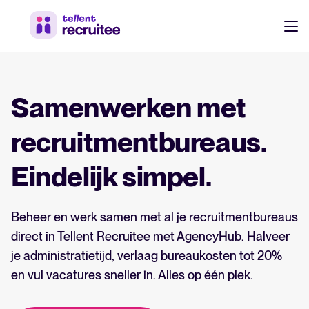
Producten
Prijzen
Samenwerken met
Werf sneller, werk slimmer samen en neem betere
beslissingen in je recruitmentproces.
Klanten
recruitmentbureaus.
Ontdek waarom 7.000+ bedrijven kiezen voor Tellent
Eindelijk simpel.
Recruitee
Resources
Beheer en werk samen met al je recruitmentbureaus
Werven & aantrekken
NL
Over ons
direct in Tellent Recruitee met AgencyHub. Halveer
Leer wie we zijn, wat we doen en waarom.
Werken-bij site & vacatures
DE
je administratietijd, verlaag bureaukosten tot 20%
Talent sourcing
en vul vacatures sneller in. Alles op één plek.
EN
Product nieuws
Medewerker referrals
Log in op Tellent Recruitee
Laatste updates, verbeteringen en release notes.