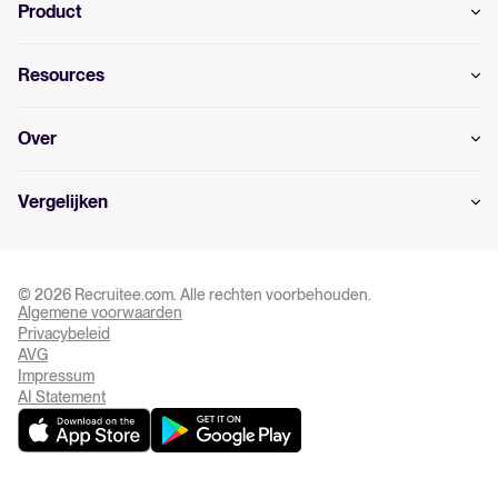
Product
Resources
Over
Vergelijken
© 2026 Recruitee.com. Alle rechten voorbehouden.
Algemene voorwaarden
Privacy Settings
Privacybeleid
AVG
Impressum
AI Statement