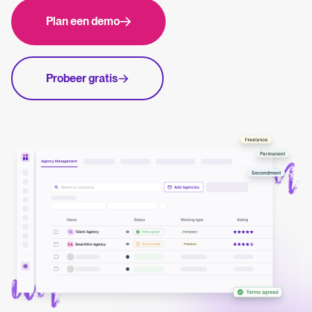
FR
Recruitmentbureaubeheer
Plan een demo
Whatsapp Hiring
Help center
How-to-gidsen en productondersteuning voor Tellent Recruitee.
Probeer gratis
Beheren & evalueren
Onze blog
Recruitment- en HR-inzichten, trends en best practices.
Kandidaten & pipeline
Kandidaten beoordelen
ATS gids
Interview & besluitvorming
Alles wat je nodig hebt om een Applicant Tracking System te
Samenwerken in hiring
beoordelen en te gebruiken.
Benchmark rapport 2026
Onboarden
Hoe andere organisaties in de Benelux betere People Decisions
maken, van werven tot promoties.
Aanbiedingen & e-handtekeningen
Pre-onboarding & onboarding
ROI calculator