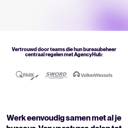
HRIS integratie
Bereken besparingen en bouw je Tellent Recruitee businesscase.
Analyseren
FEATURED
Rapportages & inzichten
AI & automatisering
Vertrouwd door teams die hun bureaubeheer
centraal regelen met AgencyHub:
API’s & koppelingen
Beveiliging & compliance
Nieuw! Gids AI in recruitment
Download nu
Zoek door integraties
Partner met Tellent
Alle functies
Werk eenvoudig samen met al je
FEATURED