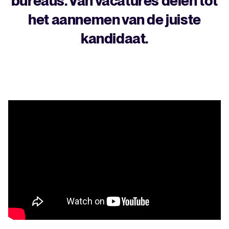
bureaus. Van vacatures delen tot
het aannemen van de juiste
kandidaat.
Een alles-in-één HRIS dat je
processen vereenvoudigt en
medewerkers laat uitblinken.
Meer lezen