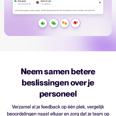
HRIS integratie
Bereken besparingen en bouw je Tellent Recruitee businesscase.
Analyseren
FEATURED
Rapportages & inzichten
AI & automatisering
API’s & koppelingen
Beveiliging & compliance
Neem samen betere
Nieuw! Gids AI in recruitment
Download nu
beslissingen over je
Zoek door integraties
Partner met Tellent
Alle functies
personeel
Verzamel al je feedback op één plek, vergelijk
FEATURED
beoordelingen naast elkaar en zorg dat je team op