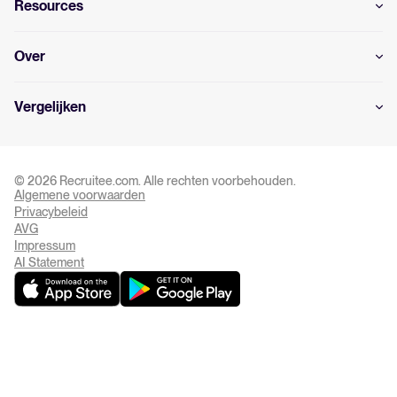
Resources
Over
Vergelijken
© 2026 Recruitee.com. Alle rechten voorbehouden.
Algemene voorwaarden
Privacy Settings
Privacybeleid
AVG
Impressum
AI Statement