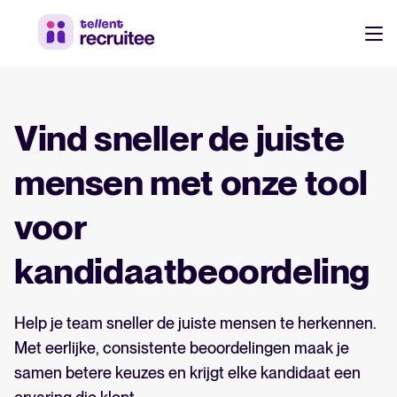
Producten
Prijzen
Vind sneller de juiste
Werf sneller, werk slimmer samen en neem betere beslissingen in
je recruitmentproces.
Klanten
mensen met onze tool
Ontdek waarom 7.000+ bedrijven kiezen voor Tellent
voor
Recruitee
Resources
kandidaatbeoordeling
Werven & aantrekken
NL
Over ons
Leer wie we zijn, wat we doen en waarom.
Werken-bij site & vacatures
Help je team sneller de juiste mensen te herkennen.
DE
Met eerlijke, consistente beoordelingen maak je
Talent sourcing
EN
samen betere keuzes en krijgt elke kandidaat een
Product nieuws
Medewerker referrals
Log in op Tellent Recruitee
Laatste updates, verbeteringen en release notes.