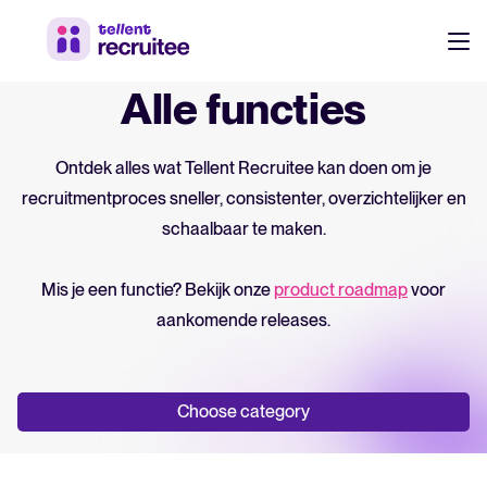
Producten
Alle functies
Prijzen
Ontdek alles wat Tellent Recruitee kan doen om je
Werf sneller, werk slimmer samen en neem betere beslissingen in j
recruitmentproces sneller, consistenter, overzichtelijker en
recruitmentproces.
Klanten
schaalbaar te maken.
Ontdek waarom 7.000+ bedrijven kiezen voor Tellent Recruitee
Resources
Mis je een functie? Bekijk onze
product roadmap
voor
aankomende releases.
Werven & aantrekken
NL
Over ons
Werken-bij site & vacatures
Leer wie we zijn, wat we doen en waarom.
DE
Choose category
Talent sourcing
EN
Medewerker referrals
Product nieuws
Log in op Tellent Recruitee
Laatste updates, verbeteringen en release notes.