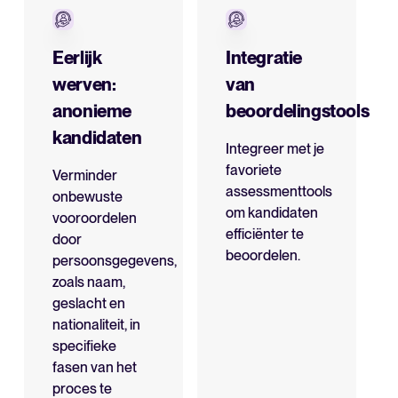
Eerlijk
Integratie
werven:
van
anonieme
beoordelingstools
kandidaten
Integreer met je
favoriete
Verminder
assessmenttools
onbewuste
om kandidaten
vooroordelen
efficiënter te
door
beoordelen.
persoonsgegevens,
zoals naam,
geslacht en
nationaliteit, in
specifieke
fasen van het
proces te