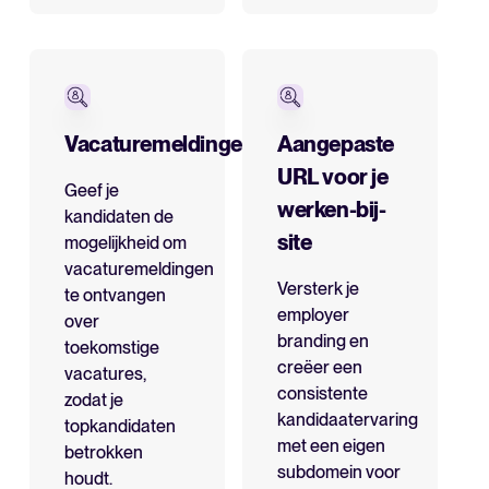
Vacaturemeldingen
Aangepaste
URL voor je
Geef je
werken-bij-
kandidaten de
site
mogelijkheid om
vacaturemeldingen
Versterk je
te ontvangen
employer
over
branding en
toekomstige
creëer een
vacatures,
consistente
zodat je
kandidaatervaring
topkandidaten
met een eigen
betrokken
subdomein voor
houdt.