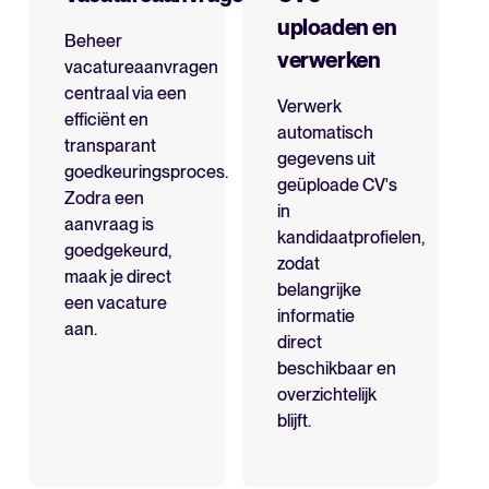
uploaden en
Beheer
verwerken
vacatureaanvragen
centraal via een
Verwerk
efficiënt en
automatisch
transparant
gegevens uit
goedkeuringsproces.
geüploade CV's
Zodra een
in
aanvraag is
kandidaatprofielen,
goedgekeurd,
zodat
maak je direct
belangrijke
een vacature
informatie
aan.
direct
beschikbaar en
overzichtelijk
blijft.