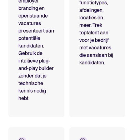
employer
functietypes,
Bereken besparingen en bouw je Tellent Recruitee businesscase.
branding en
afdelingen,
openstaande
locaties en
Analyseren
vacatures
meer. Trek
FEATURED
presenteert aan
toptalent aan
Rapportages & inzichten
potentiële
voor je bedrijf
kandidaten.
AI & automatisering
met vacatures
Gebruik de
die aanslaan bij
API’s & koppelingen
intuïtieve plug-
kandidaten.
Beveiliging & compliance
and-play builder
zonder dat je
technische
Nieuw! Gids AI in recruitment
kennis nodig
Zoek door integraties
Download nu
Partner met Tellent
hebt.
Alle functies
FEATURED