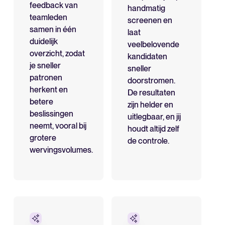
feedback van
handmatig
teamleden
screenen en
samen in één
laat
duidelijk
veelbelovende
overzicht, zodat
kandidaten
je sneller
sneller
patronen
doorstromen.
herkent en
De resultaten
betere
zijn helder en
beslissingen
uitlegbaar, en jij
neemt, vooral bij
houdt altijd zelf
grotere
de controle.
wervingsvolumes.