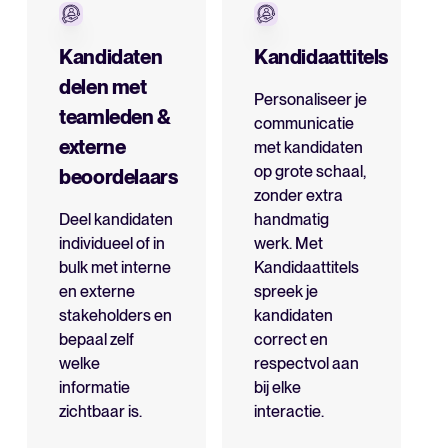
Kandidaten
Kandidaattitels
delen met
Personaliseer je
teamleden &
communicatie
externe
met kandidaten
op grote schaal,
beoordelaars
zonder extra
Deel kandidaten
handmatig
individueel of in
werk. Met
bulk met interne
Kandidaattitels
en externe
spreek je
stakeholders en
kandidaten
bepaal zelf
correct en
welke
respectvol aan
informatie
bij elke
zichtbaar is.
interactie.