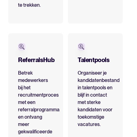
te trekken.
ReferralsHub
Talentpools
Betrek
Organiseer je
medewerkers
kandidatenbestand
bij het
in talentpools en
recruitmentproces
blijf in contact
met een
met sterke
referralprogramma
kandidaten voor
en ontvang
toekomstige
meer
vacatures.
gekwalificeerde