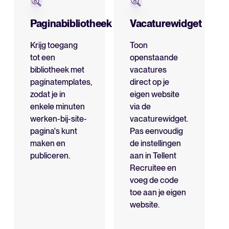
Paginabibliotheek
Vacaturewidget
Krijg toegang
Toon
tot een
openstaande
Een alles-in-één HRIS dat je
bibliotheek met
vacatures
processen vereenvoudigt en
paginatemplates,
direct op je
medewerkers laat uitblinken.
zodat je in
eigen website
enkele minuten
via de
Meer lezen
werken-bij-site-
vacaturewidget.
pagina's kunt
Pas eenvoudig
maken en
de instellingen
publiceren.
aan in Tellent
Recruitee en
voeg de code
toe aan je eigen
website.