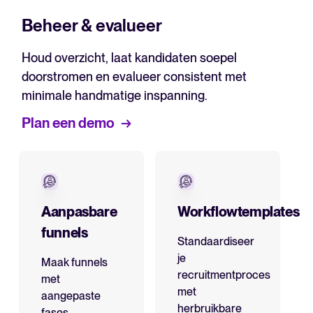
Beheer & evalueer
Houd overzicht, laat kandidaten soepel
doorstromen en evalueer consistent met
minimale handmatige inspanning.
Plan een demo
Aanpasbare
Workflowtemplates
funnels
Standaardiseer
je
Maak funnels
recruitmentproces
met
met
aangepaste
herbruikbare
fases,