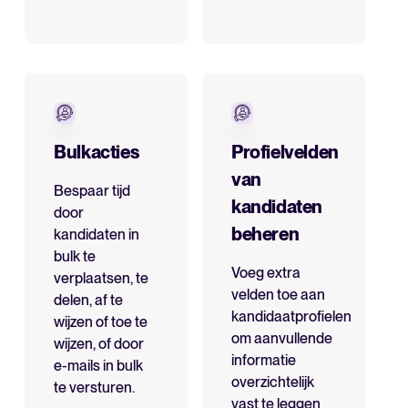
Bulkacties
Profielvelden
van
Bespaar tijd
kandidaten
door
beheren
kandidaten in
bulk te
Voeg extra
verplaatsen, te
velden toe aan
delen, af te
kandidaatprofielen
wijzen of toe te
om aanvullende
wijzen, of door
informatie
e-mails in bulk
overzichtelijk
te versturen.
vast te leggen