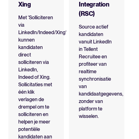
Xing
Integration
(RSC)
Met ‘Solliciteren
via
Source actief
LinkedIn/Indeed/Xing’
kandidaten
kunnen
vanuit LinkedIn
kandidaten
in Tellent
direct
Recruitee en
solliciteren via
profiteer van
LinkedIn,
realtime
Indeed of Xing.
synchronisatie
Sollicitaties met
van
één klik
kandidaatgegevens,
verlagen de
zonder van
drempel om te
platform te
solliciteren en
wisselen.
helpen je meer
potentiële
kandidaten aan