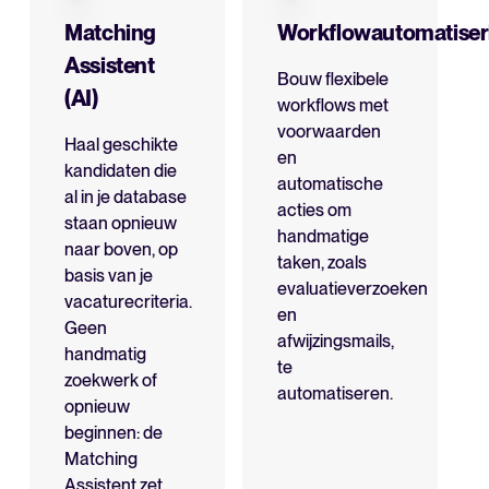
Matching
Workflowautomatiser
Assistent
Bouw flexibele
(AI)
workflows met
voorwaarden
Haal geschikte
en
kandidaten die
automatische
al in je database
acties om
staan opnieuw
handmatige
naar boven, op
taken, zoals
basis van je
evaluatieverzoeken
vacaturecriteria.
en
Geen
afwijzingsmails,
handmatig
te
zoekwerk of
automatiseren.
opnieuw
beginnen: de
Matching
Assistent zet