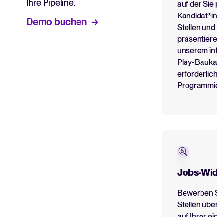
Ihre Pipeline.
auf der Sie 
Kandidat*in
Demo buchen
Stellen und
präsentieren
unserem int
Play-Bauka
erforderlic
Programmie
Jobs-Wid
Bewerben S
Stellen übe
auf Ihrer e