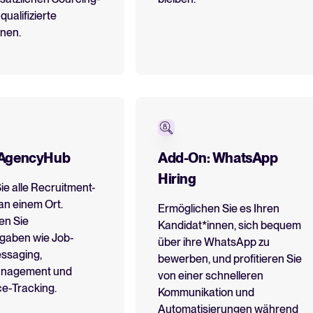
ualifizierte
nnen.
 AgencyHub
Add-On: WhatsApp
Hiring
ie alle Recruitment-
an einem Ort.
Ermöglichen Sie es Ihren
en Sie
Kandidat*innen, sich bequem
gaben wie Job-
über ihre WhatsApp zu
essaging,
bewerben, und profitieren Sie
anagement und
von einer schnelleren
e-Tracking.
Kommunikation und
Automatisierungen während