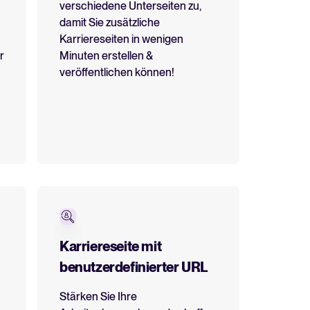
verschiedene Unterseiten zu,
damit Sie zusätzliche
Karriereseiten in wenigen
in Bewerbermanagementsystem zu bewerten und zu nutzen.
r
Minuten erstellen &
veröffentlichen können!
hner
 für Tellent Recruitee und sehen Sie Ihre Einsparungen.
Karriereseite mit
benutzerdefinierter URL
WhatsApp-Recruiting: So
erreichen Sie Kandidat*innen
Stärken Sie Ihre
schneller und effektiver