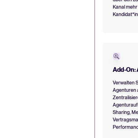
Kanal mehr q
Kandidat*i
Add-On:
Verwalten S
Agenturen 
Zentralisier
Agenturauf
Sharing, M
Vertragsm
Performanc