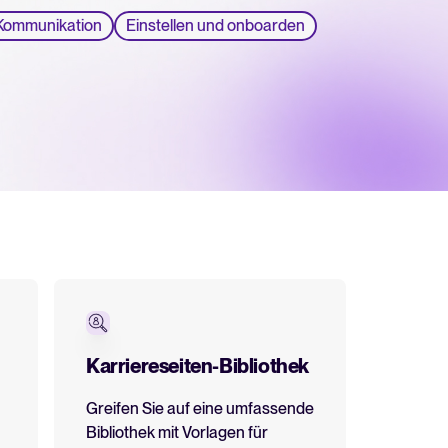
 Kommunikation
Einstellen und onboarden
ür Tellent Recruitee.
s
d praktische Tipps rund um Recruiting und HR.
ng
urcen
rlagen und Checklisten.
innen rund um Recruiting-Themen.
Karriereseiten-Bibliothek
Greifen Sie auf eine umfassende
nstellungstrends und deren Bedeutung für Ihre Recruiting‑Strategie.
Bibliothek mit Vorlagen für