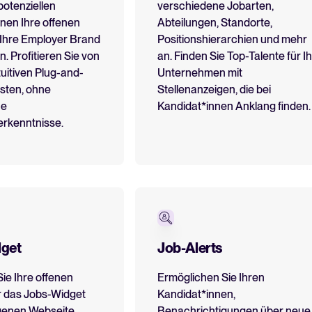
potenziellen
verschiedene Jobarten,
nen Ihre offenen
Abteilungen, Standorte,
ATS-Guide
Analysieren & Optimieren
 Ihre Employer Brand
Positionshierarchien und mehr
Alles, was Sie benötigen, um e
. Profitieren Sie von
an. Finden Sie Top-Talente für Ih
Reporting & Insights
uitiven Plug-and-
Unternehmen mit
Tellent Recruitee ROI-Rec
KI & Automationen
sten, ohne
Stellenanzeigen, die bei
he
Kandidat*innen Anklang finden.
Erstellen Sie Ihren Business Case
API & Integrationen
rkenntnisse.
Sicherheit & Compliance
FEATURED
Integrationen durchsuchen
Partner*innen mit Tellent
Alle Funktionen
get
Job-Alerts
FEATURED
ie Ihre offenen
Ermöglichen Sie Ihren
r das Jobs-Widget
Kandidat*innen,
igenen Webseite.
Benachrichtigungen über neue