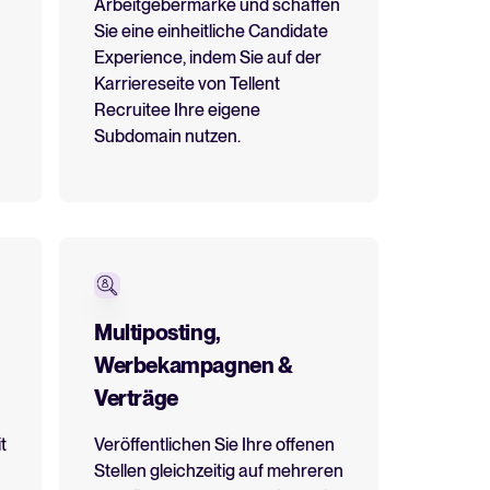
Arbeitgebermarke und schaffen
Sie eine einheitliche Candidate
Mehr erfahren
Experience, indem Sie auf der
Karriereseite von Tellent
Recruitee Ihre eigene
All-in-one-HRIS zur Optimierung
Subdomain nutzen.
von Prozessen und Förderung
des Mitarbeitererfolgs.
Mehr erfahren
Multiposting,
Werbekampagnen &
Verträge
t
Veröffentlichen Sie Ihre offenen
Stellen gleichzeitig auf mehreren