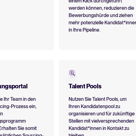
einem Klick durchgeführt
werden können, reduzieren die
Bewerbungshürde und ziehen
mehr potenzielle Kandidat*inne
in Ihre Pipeline.
ngsportal
Talent Pools
e Ihr Team in den
Nutzen Sie Talent Pools, um
cing-Prozess ein,
Ihren Kandidatenpool zu
in
organisieren und für zukünftige
gsprogramm
Stellen mit vielversprechenden
Erhalten Sie somit
Kandidat*innen in Kontakt zu
sätzlichen Sourcing-
bleiben.