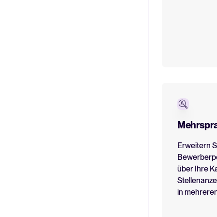
Mehrspra
Erweitern S
Bewerberpo
über Ihre K
Stellenanz
in mehrere