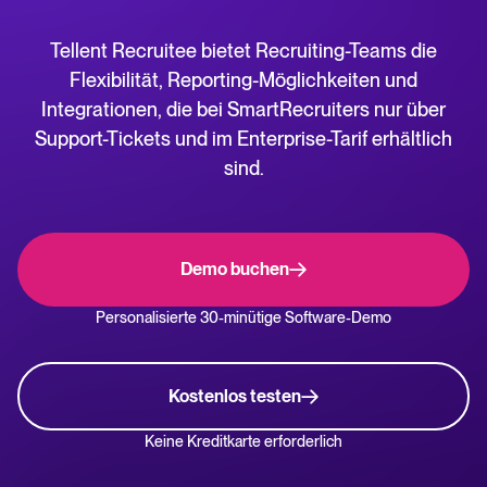
AgencyHub
Tellent Recruitee bietet Recruiting-Teams die
WhatsApp Hiring
Hilfecenter
Flexibilität, Reporting-Möglichkeiten und
Anleitungen und Produktsupport für Tellent Recruitee.
Integrationen, die bei SmartRecruiters nur über
Verwalten & Bewerten
Support-Tickets und im Enterprise-Tarif erhältlich
Blog
sind.
Erkunden Sie Insights, Trends und praktische Tipps rund um
Bewerbermanagement & Pipelines
Recruiting und HR.
Kandidatenbewertung
Interviews & Entscheidungsfindung
Recruiting- und HR-Ressourcen
Demo buchen
Kollaboratives Recruiting
Kostenlose E-Books, Berichte, Vorlagen und Checklisten.
Personalisierte 30-minütige Software-Demo
Webinare
Einstellen & Onboarden
On-Demand-Sessions mit Expert*innen rund um Recruiting-Themen.
Kostenlos testen
Digitale Angebote & eSignaturen
Keine Kreditkarte erforderlich
The State of Hiring 2025
Pre-onboarding & Onboarding
Entdecken Sie die wichtigsten Einstellungstrends und deren