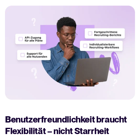
WhatsApp-Recruiting: So
erreichen Sie Kandidat*innen
schneller und effektiver
Mehr erfahren
All-in-one-HRIS zur Optimierung
von Prozessen und Förderung
des Mitarbeitererfolgs.
Mehr erfahren
Benutzerfreundlichkeit braucht
Flexibilität – nicht Starrheit