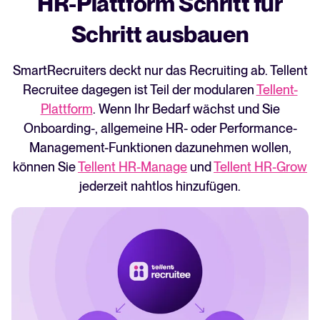
HR-Plattform Schritt für
Blenden Sie Kandidat*innen je nach
Probleme werden schnell und einfach
Links zum Buchen von Interview-Terminen
Prozessphase automatisch für relevante
geklärt.
Schritt ausbauen
verschicken und während des gesamten
Stakeholder*innen ein bzw. aus.
Recruiting-Prozesses direkt aus der
Plattform heraus mit Kandidat*innen
SmartRecruiters deckt nur das Recruiting ab. Tellent
kommunizieren.
Recruitee dagegen ist Teil der modularen
Tellent-
Plattform
. Wenn Ihr Bedarf wächst und Sie
Onboarding-, allgemeine HR- oder Performance-
Management-Funktionen dazunehmen wollen,
können Sie
Tellent HR-Manage
und
Tellent HR-Grow
jederzeit nahtlos hinzufügen.