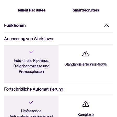
API-Zugang
Tellent Recruitee
Smartrecruiters
Fragebögen zur Vorauswahl
Audit-Logs
Textnachrichten (SMS)
Unterstützung für unvoreingenommenes Recruiting
Funktionen
Selbstständige Terminbuchung durch Kandidat*innen
Anpassung von Workflows
Stellenfreigabeprozess
Individuelle Pipelines,
Erkennung von Duplikaten
Standardisierte Workflows
Freigabeprozesse und
Prozessphasen
Externer Gastzugang
Mitarbeiterempfehlungen
Fortschrittliche Automatisierung
Umfassende
Komplexe
Automatisierung basierend