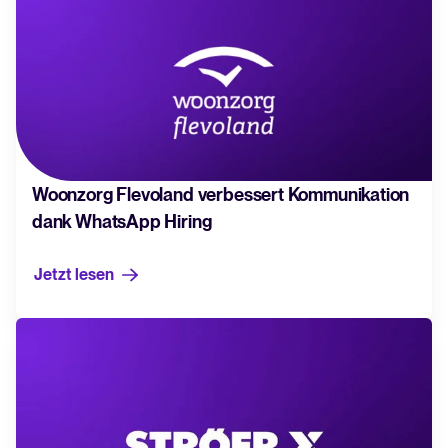
NL
AgencyHub
WhatsApp Hiring
Hilfecenter
Anleitungen und Produktsupport für Tellent Recruitee.
Verwalten & Bewerten
Blog
Erkunden Sie Insights, Trends und praktische Tipps rund um
Bewerbermanagement & Pipelines
Recruiting und HR.
Woonzorg Flevoland verbessert Kommunikation
Kandidatenbewertung
dank WhatsApp Hiring
Interviews & Entscheidungsfindung
Recruiting- und HR-Ressourcen
Kollaboratives Recruiting
Jetzt lesen
Kostenlose E-Books, Berichte, Vorlagen und Checklisten.
Webinare
Einstellen & Onboarden
On-Demand-Sessions mit Expert*innen rund um Recruiting-Themen.
Digitale Angebote & eSignaturen
The State of Hiring 2025
Pre-onboarding & Onboarding
Entdecken Sie die wichtigsten Einstellungstrends und deren