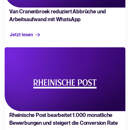
WhatsApp-Recruiting: So
Van Cranenbroek reduziert Abbrüche und
erreichen Sie Kandidat*innen
Arbeitsaufwand mit WhatsApp
schneller und effektiver
Mehr erfahren
Jetzt lesen
All-in-one-HRIS zur Optimierung
von Prozessen und Förderung
des Mitarbeitererfolgs.
Mehr erfahren
Rheinische Post bearbeitet 1.000 monatliche
Bewerbungen und steigert die Conversion Rate