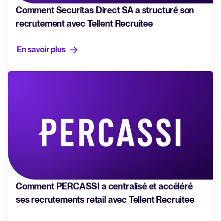
Intégrations SIRH
Comment Securitas Direct SA a structuré son
Logiciel ATS : le guide complet
recrutement avec Tellent Recruitee
Tout pour évaluer et utiliser un ATS efficacement
Analyser & Optimiser
En savoir plus
Calculateur ROI
Reporting & données de recrutement
Estimez vos économies avec Tellent Recruitee
IA & Automatisation
API & Intégrations
EN VEDETTE
Sécurité & RGPD
Parcourir les intégrations
Partenariats
Toutes nos fonctionnalités
Comment PERCASSI a centralisé et accéléré
ses recrutements retail avec Tellent Recruitee
Recruter plus vite avec
FEATURED
WhatsApp