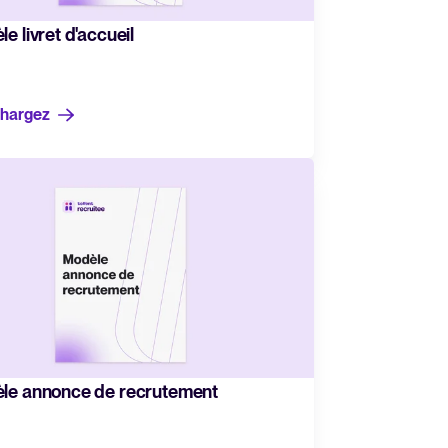
Lire la suite
e livret d'accueil
chargez
Logiciel HRIS tout-en-un pour
simplifier les processus et
favoriser la réussite des
employés.
En savoir plus
le annonce de recrutement