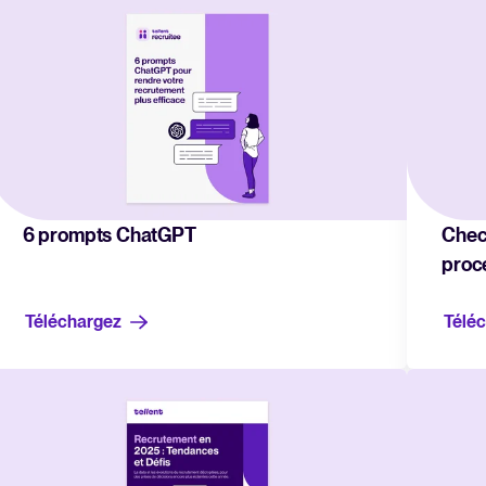
Sécurité & RGPD
Recrutement par WhatsApp
NL
Centre d'aide
Guides pratiques et support pour
Gérer & Évaluer
alités
Blog
Gestion des candidatures
Tendances et bonnes pratiques 
Évaluation des candidats
6 prompts ChatGPT
Check
Gestion des entretiens de recrut
E-books & Livres blancs
proc
Recrutement collaboratif
Ebooks, rapports, modèles et che
Téléchargez
Télé
Webinaires
Embaucher & Intégrer
Événements à la demande avec d
Proposition d'embauche & Signatu
Rapport 2025 sur le recru
Pré-onboarding & Onboarding
Tendances clés qui façonnent le
Intégrations SIRH