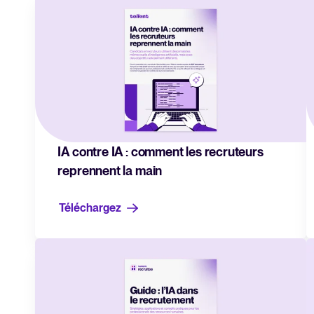
recrutement
Recrutement collaboratif
Recrutement par WhatsApp
Parcourir les intégrations
Partenariats
Toutes nos fonctionn
IA contre IA : comment les recruteurs
reprennent la main
Téléchargez