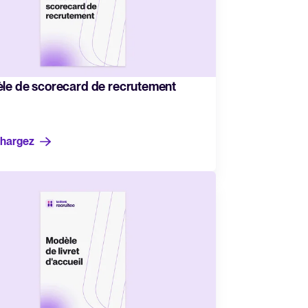
plet
ATS efficacement
ment
le de scorecard de recrutement
ent Recruitee
chargez
Recruter plus vite avec
WhatsApp