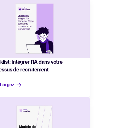
 Tellent Recruitee
RH et recrutement
list: Intégrer l'IA dans votre
ement
essus de recrutement
cklists gratuits
chargez
es experts en recrutement.
re électronique
tement
 recrutement en 2025