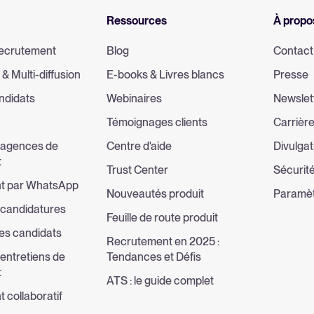
Ressources
À propo
 recrutement
Blog
Contact
 & Multi-diffusion
E-books & Livres blancs
Presse
ndidats
Webinaires
Newslet
Témoignages clients
Carrièr
 agences de
Centre d'aide
Divulgat
t
Trust Center
Sécurité
t par WhatsApp
Nouveautés produit
Paramèt
 candidatures
Feuille de route produit
des candidats
Recrutement en 2025 :
entretiens de
Tendances et Défis
t
ATS : le guide complet
 collaboratif