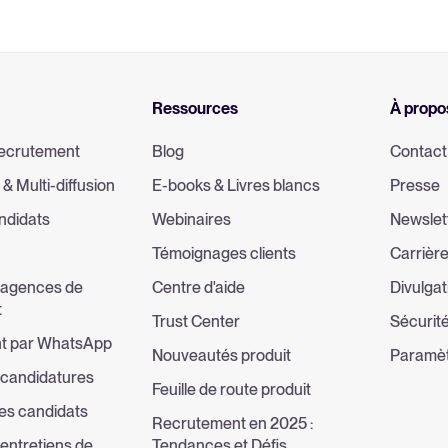
Ressources
À propo
 recrutement
Blog
Contact
 & Multi-diffusion
E-books & Livres blancs
Presse
ndidats
Webinaires
Newslet
Témoignages clients
Carrièr
 agences de
Centre d'aide
Divulgat
t
Trust Center
Sécurité
t par WhatsApp
Nouveautés produit
Paramèt
 candidatures
Feuille de route produit
des candidats
Recrutement en 2025 :
entretiens de
Tendances et Défis