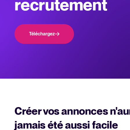
recrutement
recrutement
Recrutement collaboratif
Recrutement par WhatsApp
Téléchargez
Parcourir les intégrations
Partenariats
Toutes nos fonctionn
Créer vos annonces n'au
jamais été aussi facile