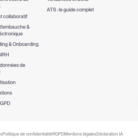
t
ATS : le guide complet
 collaboratif
 d'embauche &
léctronique
ing & Onboarding
 SIRH
 données de
t
tisation
ations
 RGPD
es
Politique de confidentialité
RGPD
Mentions légales
Déclaration IA