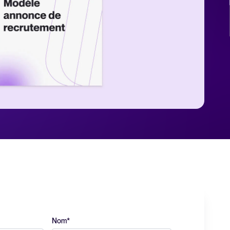
 Tellent Recruitee
RH et recrutement
ement
cklists gratuits
es experts en recrutement.
re électronique
tement
 recrutement en 2025
Nom
*