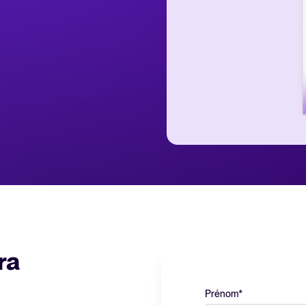
Sécurité & RGPD
Recrutement par WhatsApp
Centre d'aide
Guides pratiques et support pour
Gérer & Évaluer
alités
Blog
Gestion des candidatures
Tendances et bonnes pratiques 
Évaluation des candidats
Gestion des entretiens de recrut
E-books & Livres blancs
Recrutement collaboratif
Ebooks, rapports, modèles et che
Webinaires
Embaucher & Intégrer
Événements à la demande avec d
Proposition d'embauche & Signatu
ra
Rapport 2025 sur le recru
Pré-onboarding & Onboarding
Tendances clés qui façonnent le
Prénom
*
Intégrations SIRH