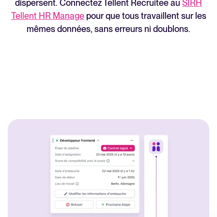
dispersent. Connectez Tellent Recruitee au
SIRH
Lire la suite
Tellent HR Manage
pour que tous travaillent sur les
mêmes données, sans erreurs ni doublons.
Logiciel HRIS tout-en-un pour
simplifier les processus et
favoriser la réussite des
employés.
En savoir plus