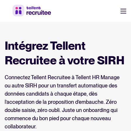
Produit
Tarifs
Intégrez Tellent
Recrutez plus rapidement, collaborez efficacement avec vos
équipes et prenez de meilleures décisions de recrutement.
Nos clients
Recruitee à votre SIRH
Découvrez pourquoi plus de 7 000 entreprises ont choisi
Tellent Recruitee
Ressources
Connectez Tellent Recruitee à Tellent HR Manage
ou autre SIRH pour un transfert automatique des
Attirer & Sourcer
données candidats à chaque étape, dès
FR
À propos
l’acceptation de la proposition d’embauche. Zéro
Qui nous sommes, ce que nous faisons et pourquoi.
Site carrière & Multi-diffusion
DE
double saisie, zéro oubli. Juste un onboarding qui
Sourcing candidats
commence du bon pied pour chaque nouveau
EN
Actualités produit
Cooptation
collaborateur.
Se connecter à Tellent Recruitee
Dernières mises à jour et améliorations