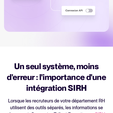
Intégrations SIRH
Logiciel ATS : le guide complet
Tout pour évaluer et utiliser un ATS efficacement
Analyser & Optimiser
Calculateur ROI
Reporting & données de recrutement
Estimez vos économies avec Tellent Recruitee
IA & Automatisation
API & Intégrations
EN VEDETTE
Sécurité & RGPD
Un seul système, moins
d'erreur : l'importance d'une
Parcourir les intégrations
Partenariats
intégration SIRH
Toutes nos fonctionnalités
Lorsque les recruteurs de votre département RH
Recruter plus vite avec
utilisent des outils séparés, les informations se
FEATURED
WhatsApp