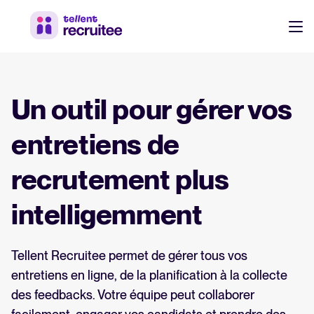
Produit
Tarifs
Un outil pour gérer vos
Recrutez plus rapidement, collaborez efficacement avec vos
équipes et prenez de meilleures décisions de recrutement.
Nos clients
entretiens de
Découvrez pourquoi plus de 7 000 entreprises ont
recrutement plus
choisi Tellent Recruitee
Ressources
intelligemment
Attirer & Sourcer
FR
À propos
Qui nous sommes, ce que nous faisons et pourquoi.
Site carrière & Multi-diffusion
Tellent Recruitee permet de gérer tous vos
DE
entretiens en ligne, de la planification à la collecte
Sourcing candidats
EN
des feedbacks. Votre équipe peut collaborer
Actualités produit
Cooptation
Se connecter à Tellent Recruitee
Dernières mises à jour et améliorations