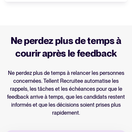
Recrutez objectivement en
Créez des formulaires et des fiches
anonymisant le feedback
d’évaluation personnalisables pour que
donné à vos candidats
votre équipe évalue les candidats selon les
mêmes critères.
Ne perdez plus de temps à
Masquez les informations personnelles
Des entretiens structurés permettent de
comme le nom, le sexe ou la nationalité lors
courir après le feedback
juger les compétences et le potentiel, plutôt
de la phase d’évaluation.
que de se fier à l’intuition.
Votre équipe évalue ainsi les candidats
Ne perdez plus de temps à relancer les personnes
uniquement sur leurs compétences et leur
concernées. Tellent Recruitee automatise les
expérience, pour des décisions de
rappels, les tâches et les échéances pour que le
recrutement plus objectives et inclusives.
feedback arrive à temps, que les candidats restent
informés et que les décisions soient prises plus
rapidement.