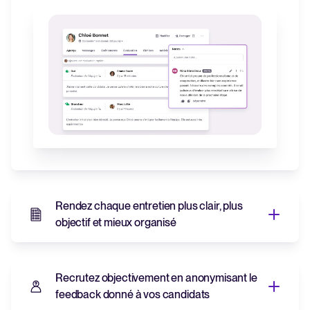
Rendez chaque entretien plus clair, plus
objectif et mieux organisé
Rendez chaque entretien
plus clair, plus objectif et
Recrutez objectivement en anonymisant le
mieux organisé
feedback donné à vos candidats