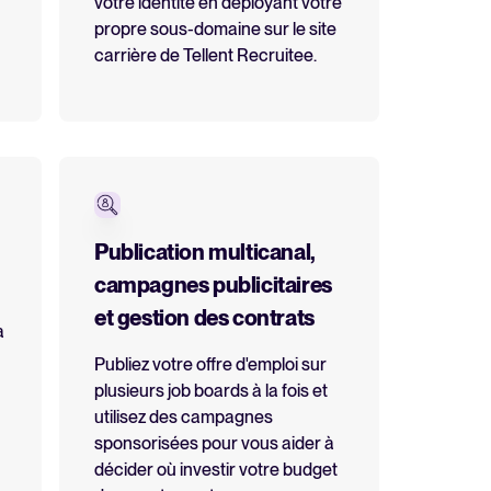
votre identité en déployant votre
Lire la suite
propre sous-domaine sur le site
carrière de Tellent Recruitee.
Logiciel HRIS tout-en-un pour
simplifier les processus et
favoriser la réussite des
employés.
Publication multicanal,
En savoir plus
campagnes publicitaires
et gestion des contrats
a
Publiez votre offre d'emploi sur
plusieurs job boards à la fois et
utilisez des campagnes
sponsorisées pour vous aider à
décider où investir votre budget