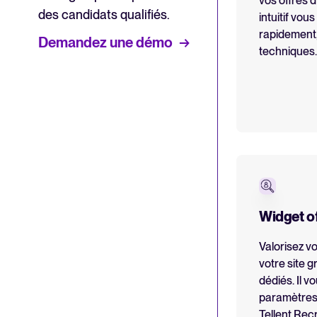
vos offres d
des candidats qualifiés.
intuitif vou
rapidement
Demandez une démo
techniques.
Widget of
Valorisez vo
votre site 
dédiés. Il vo
paramètres
Tellent Recr