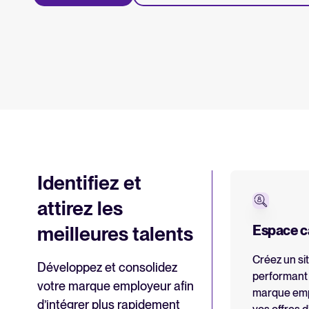
recrutement
Recrutement collaboratif
Recrutement par WhatsApp
Parcourir les intégrations
Partenariats
Toutes nos fonctionn
Identifiez et
attirez les
meilleures talents
Espace c
Créez un si
Développez et consolidez
performant 
votre marque employeur afin
marque emp
d’intégrer plus rapidement