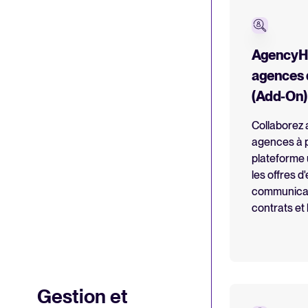
AgencyHu
agences 
(Add-On)
Collaborez 
agences à p
plateforme 
les offres d'
communicati
contrats et 
Gestion et