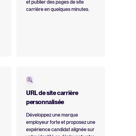
et publier des pages de site
carrière en quelques minutes.
plet
ATS efficacement
ment
ent Recruitee
URL de site carrière
personnalisée
Développez une marque
employeur forte et proposez une
Recruter plus vite avec
expérience candidat alignée sur
WhatsApp