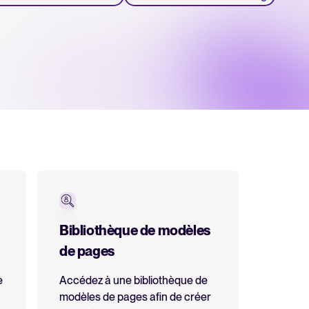
 Tellent Recruitee
RH et recrutement
ement
cklists gratuits
Bibliothèque de modèles
es experts en recrutement.
de pages
re électronique
tement
e
Accédez à une bibliothèque de
 recrutement en 2025
modèles de pages afin de créer