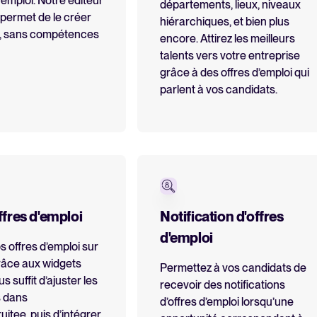
’emploi. Notre éditeur
départements, lieux, niveaux
s permet de le créer
hiérarchiques, et bien plus
Logiciel ATS : le guide com
, sans compétences
encore. Attirez les meilleurs
Analyser & Optimiser
Tout pour évaluer et utiliser un 
talents vers votre entreprise
grâce à des offres d’emploi qui
Reporting & données de recrute
Calculateur ROI
parlent à vos candidats.
IA & Automatisation
Estimez vos économies avec Tell
API & Intégrations
Sécurité & RGPD
EN VEDETTE
Parcourir les intégrations
fres d'emploi
Notification d'offres
Partenariats
Toutes nos fonctionnalités
d'emploi
s offres d’emploi sur
grâce aux widgets
Permettez à vos candidats de
us suffit d’ajuster les
recevoir des notifications
FEATURED
 dans
d’offres d’emploi lorsqu’une
uitee, puis d’intégrer