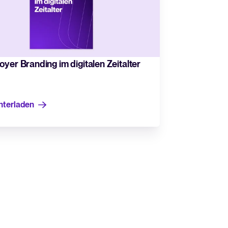
in Bewerbermanagementsystem zu bewerten und zu nutzen.
hner
yer Branding im digitalen Zeitalter
 für Tellent Recruitee und sehen Sie Ihre Einsparungen.
nterladen
WhatsApp-Recruiting: So
erreichen Sie Kandidat*innen
schneller und effektiver