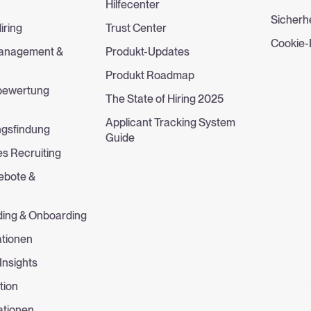
Hilfecenter
Sicherh
iring
Trust Center
Cookie-
anagement &
Produkt-Updates
Produkt Roadmap
bewertung
The State of Hiring 2025
Applicant Tracking System
ngsfindung
Guide
es Recruiting
gebote &
n
ing & Onboarding
ationen
Insights
tion
ationen