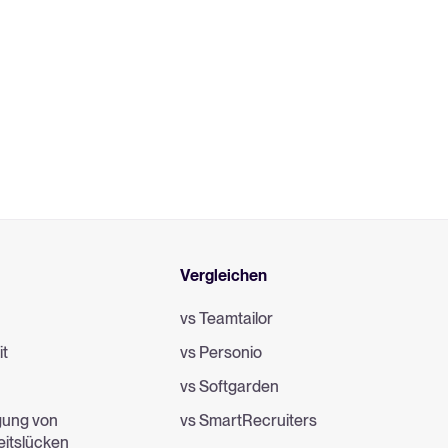
Mehr erfahren
All-in-one-HRIS zur Optimierung
von Prozessen und Förderung
des Mitarbeitererfolgs.
Mehr erfahren
Vergleichen
vs Teamtailor
it
vs Personio
e
vs Softgarden
gung von
vs SmartRecruiters
eitslücken