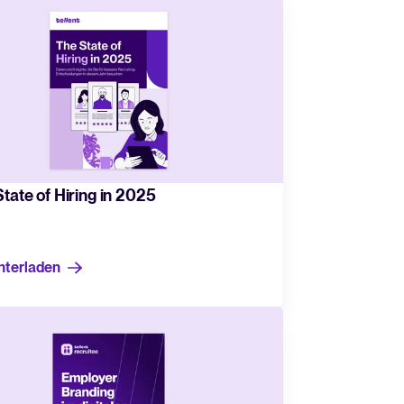
ür Tellent Recruitee.
s
d praktische Tipps rund um Recruiting und HR.
ng
tate of Hiring in 2025
urcen
rlagen und Checklisten.
nterladen
innen rund um Recruiting-Themen.
nstellungstrends und deren Bedeutung für Ihre Recruiting‑Strategie.