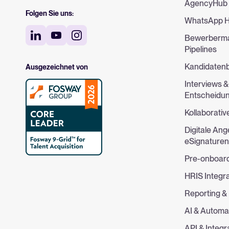
AgencyHub
Folgen Sie uns:
WhatsApp H
Bewerberm
Pipelines
Kandidaten
Ausgezeichnet von
Interviews &
Entscheidu
Kollaborativ
Digitale An
eSignature
Pre-onboard
HRIS Integr
Reporting & 
AI & Automa
API & Integr