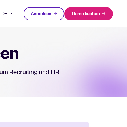
DE
Anmelden
Demo buchen
EN
FEATURED
FEATURED
cen
bleiben und bessere Einstellungsentscheidungen treffen.
FR
00 Unternehmen Tellent Recruitee nutzen
NL
 um Recruiting und HR.
All-in-one-HRIS zur Optimierung
WhatsApp-Recruiting: So
von Prozessen und Förderung
erreichen Sie Kandidat*innen
ir tun und warum.
des Mitarbeitererfolgs.
schneller und effektiver
inloggen bei Tellent Recruitee
Mehr erfahren
Mehr erfahren
n und Versionshinweise.