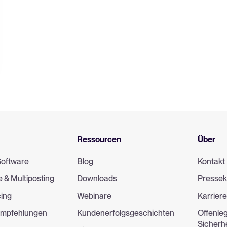
Ressourcen
Über
Software
Blog
Kontakt
e & Multiposting
Downloads
Pressek
cing
Webinare
Karrier
empfehlungen
Kundenerfolgsgeschichten
Offenle
Sicherh