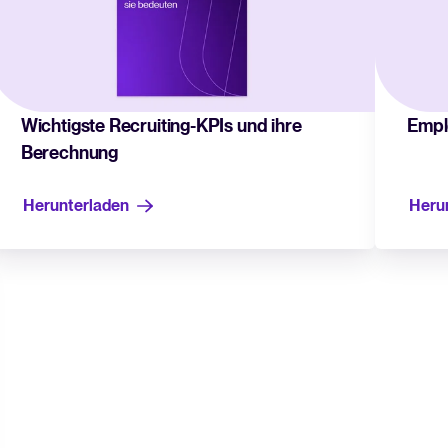
ATS-Guide
Analysieren & Optimieren
Alles, was Sie benötigen, um e
Reporting & Insights
Tellent Recruitee ROI-Rec
KI & Automationen
Wichtigste Recruiting-KPIs und ihre
Emplo
Berechnung
Erstellen Sie Ihren Business Case
API & Integrationen
Sicherheit & Compliance
Herunterladen
Heru
FEATURED
Integrationen durchsuchen
Partner*innen mit Tellent
Alle Funktionen
FEATURED