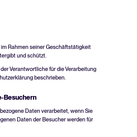
ür Tellent Recruitee.
s
t im Rahmen seiner Geschäftstätigkeit
d praktische Tipps rund um Recruiting und HR.
ergibt und schützt.
ng
 der Verantwortliche für die Verarbeitung
urcen
hutzerklärung beschrieben.
rlagen und Checklisten.
e-Besuchern
innen rund um Recruiting-Themen.
enbezogene Daten verarbeitet, wenn Sie
ogenen Daten der Besucher werden für
nstellungstrends und deren Bedeutung für Ihre Recruiting‑Strategie.