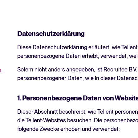
HRIS Integrationen
Einsparungen.
WhatsApp Hiring
NL
Hilfecenter
Verwalten & Bewerten
Anleitungen und Produktsupport f
Datenschutzerklärung
Alle Funktionen
Bewerbermanagement & Pipeline
Blog
Diese Datenschutzerklärung erläutert, wie Tellen
Kandidatenbewertung
Erkunden Sie Insights, Trends un
personenbezogene Daten erhebt, verwendet, weit
Interviews & Entscheidungsfindu
Sofern nicht anders angegeben, ist Recruitee B.V.
n
Recruiting- und HR-Resso
Kollaboratives Recruiting
personenbezogener Daten, wie in dieser Datensc
Kostenlose E-Books, Berichte, Vo
Einstellen & Onboarden
1. Personenbezogene Daten von Websit
Webinare
On-Demand-Sessions mit Expert*
Digitale Angebote & eSignaturen
Dieser Abschnitt beschreibt, wie Tellent person
Pre-onboarding & Onboarding
die Tellent-Websites besuchen. Die personenbez
The State of Hiring 2025
folgende Zwecke erhoben und verwendet:
HRIS Integrationen
Entdecken Sie die wichtigsten Ei