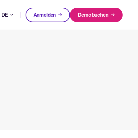
DE
Anmelden
Demo buchen
EN
FEATURED
FEATURED
bleiben und bessere Einstellungsentscheidungen treffen.
FR
00 Unternehmen Tellent Recruitee nutzen
NL
All-in-one-HRIS zur Optimierung
WhatsApp-Recruiting: So
von Prozessen und Förderung
erreichen Sie Kandidat*innen
ir tun und warum.
des Mitarbeitererfolgs.
schneller und effektiver
inloggen bei Tellent Recruitee
Mehr erfahren
Mehr erfahren
n und Versionshinweise.