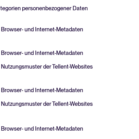
tegorien personenbezogener Daten
in Bewerbermanagementsystem zu bewerten und zu nutzen.
Browser- und Internet-Metadaten
hner
 für Tellent Recruitee und sehen Sie Ihre Einsparungen.
Browser- und Internet-Metadaten
Nutzungsmuster der Tellent-Websites
Browser- und Internet-Metadaten
Nutzungsmuster der Tellent-Websites
WhatsApp-Recruiting: So
Browser- und Internet-Metadaten
erreichen Sie Kandidat*innen
schneller und effektiver