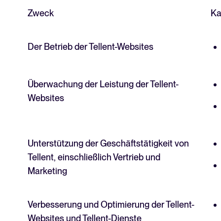
Zweck
Ka
ATS-Guide
Analysieren & Optimieren
Alles, was Sie benötigen, um e
Reporting & Insights
Der Betrieb der Tellent-Websites
Tellent Recruitee ROI-Rec
KI & Automationen
Erstellen Sie Ihren Business Case
API & Integrationen
Überwachung der Leistung der Tellent-
Sicherheit & Compliance
Websites
FEATURED
Integrationen durchsuchen
Partner*innen mit Tellent
Unterstützung der Geschäftstätigkeit von
Alle Funktionen
Tellent, einschließlich Vertrieb und
Marketing
FEATURED
Verbesserung und Optimierung der Tellent-
Websites und Tellent-Dienste