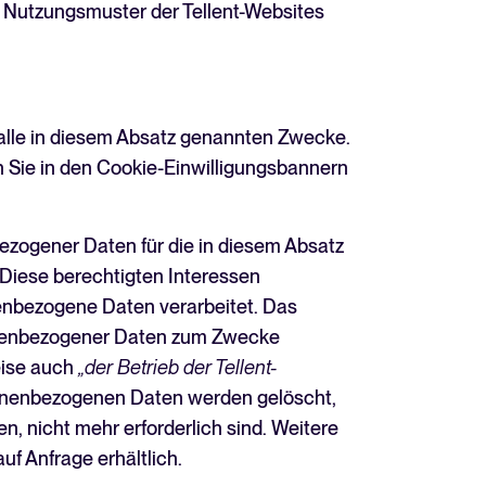
Nutzungsmuster der Tellent-Websites
Mehr erfahren
All-in-one-HRIS zur Optimierung
 alle in diesem Absatz genannten Zwecke.
von Prozessen und Förderung
des Mitarbeitererfolgs.
n Sie in den Cookie-Einwilligungsbannern
Mehr erfahren
bezogener Daten für die in diesem Absatz
 Diese berechtigten Interessen
enbezogene Daten verarbeitet. Das
sonenbezogener Daten zum Zwecke
eise auch
„der Betrieb der Tellent-
sonenbezogenen Daten werden gelöscht,
n, nicht mehr erforderlich sind. Weitere
f Anfrage erhältlich.