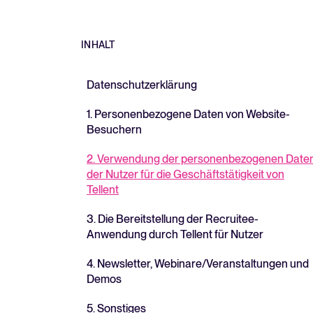
Entscheidungsfindung
WhatsApp Hiring
Kollaboratives Recruiting
INHALT
Datenschutzerklärung
Integrationen durchsuchen
Partner*innen mit Tellent
1. Personenbezogene Daten von Website-
Besuchern
2. Verwendung der personenbezogenen Date
der Nutzer für die Geschäftstätigkeit von
Tellent
3. Die Bereitstellung der Recruitee-
Anwendung durch Tellent für Nutzer
4. Newsletter, Webinare/Veranstaltungen und
Demos
5. Sonstiges