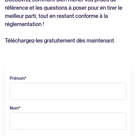
Intégrations SIRH
référence et les questions à poser pour en tirer le
Logiciel ATS : le guide complet
meilleur parti, tout en restant conforme à la
Tout pour évaluer et utiliser un ATS efficacement
réglementation !
Analyser & Optimiser
Calculateur ROI
Reporting & données de recrutement
Téléchargez-les gratuitement dès maintenant.
Estimez vos économies avec Tellent Recruitee
IA & Automatisation
API & Intégrations
EN VEDETTE
Sécurité & RGPD
Prénom
*
Parcourir les intégrations
Partenariats
Toutes nos fonctionnalités
Nom
*
Recruter plus vite avec
FEATURED
WhatsApp