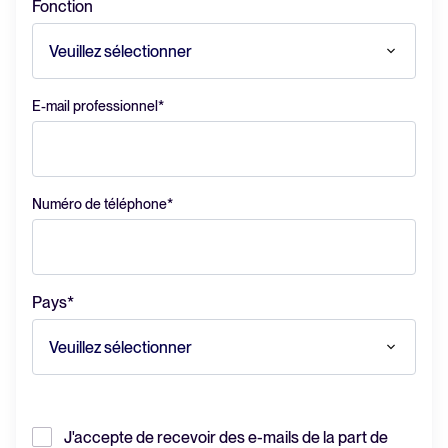
Fonction
Lire la suite
E-mail professionnel
*
Logiciel HRIS tout-en-un pour
simplifier les processus et
favoriser la réussite des
Numéro de téléphone
*
employés.
En savoir plus
Pays
*
J'accepte de recevoir des e-mails de la part de