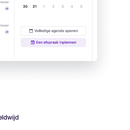
Een alles-in-één HRIS dat je
processen vereenvoudigt en
medewerkers laat uitblinken.
Meer lezen
ldwijd