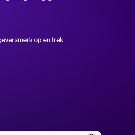
euning voor Tellent Recruitee.
geversmerk op en trek
ends en best practices.
pplicant Tracking System te beoordelen en te gebruiken.
enelux betere People Decisions maken, van werven tot promoties.
en
Tellent Recruitee businesscase.