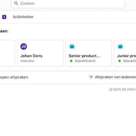
Analyseren
FEATURED
Rapportages & inzichten
AI & automatisering
API’s & koppelingen
Beveiliging & compliance
Zoek door integraties
Partner met Tellent
Alle functies
FEATURED