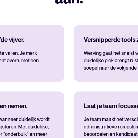
de vijver.
Versnipperde tools 
te vallen. Je merk
Werving gaat het snelst w
lent overal met een
duidelijke plek brengt rus
soepel naar de volgende
ngen nemen.
Laat je team focuss
wanneer duidelijk wordt
Je team maakt het verschi
jsturen. Met duidelijke,
administratieve rompslom
r “onderbuik” en meer
beoordelen en kandidaatc