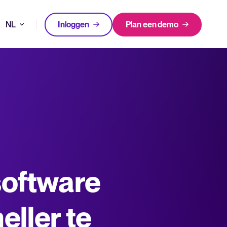
NL
Inloggen
Plan een demo
DE
FEATURED
FEATURED
en neem betere beslissingen in je recruitmentproces.
EN
en kiezen voor Tellent Recruitee
FR
Een alles-in-één HRIS dat je
software
Nieuw! Gids AI in recruitment
processen vereenvoudigt en
n waarom.
medewerkers laat uitblinken.
Download nu
Log in op Tellent Recruitee
Meer lezen
eller te
n release notes.