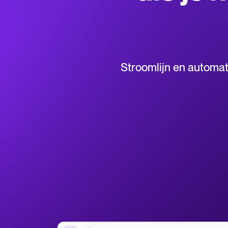
Whatsapp Hiring
Zoek door integraties
Partner met Tellent
Alle functi
Stroomlijn en automa