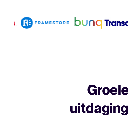
Groei
uitdagin