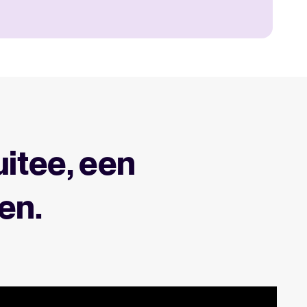
itee, een
en.