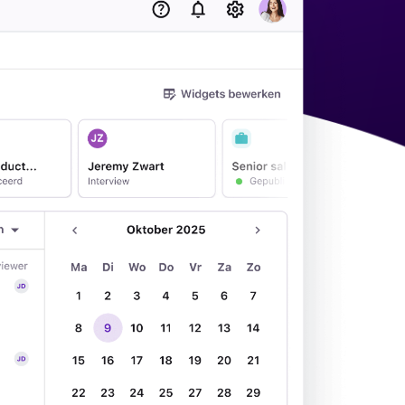
Nieuw! Gids AI in recruitment
Download nu