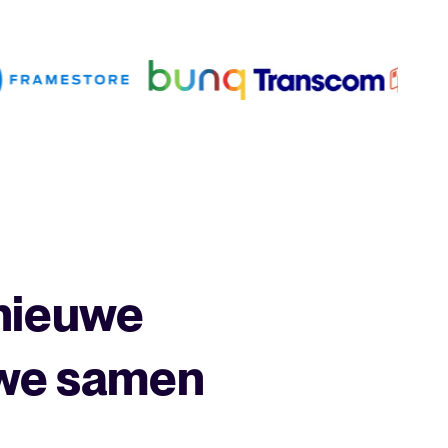
nieuwe
 we samen