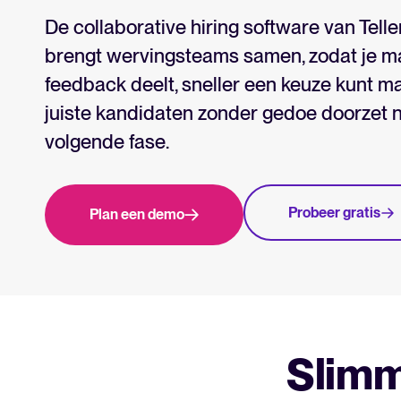
Whatsapp Hiring
De collaborative hiring software van Tell
brengt wervingsteams samen, zodat je ma
feedback deelt, sneller een keuze kunt m
Zoek door integraties
Partner met Tellent
Alle functi
juiste kandidaten zonder gedoe doorzet 
volgende fase.
Probeer gratis
Plan een demo
Slimm