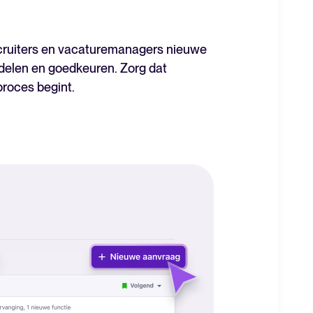
ecruiters en vacaturemanagers nieuwe
delen en goedkeuren. Zorg dat
Een alles-in-één HRIS dat je
proces begint.
processen vereenvoudigt en
medewerkers laat uitblinken.
Meer lezen