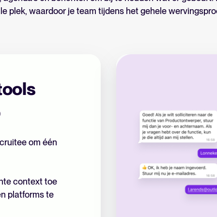
vermindert vooroordelen. Zo houd je iedereen op éé
e plek, waardoor je team tijdens het gehele wervingsproce
tot het definitieve aanbod.
Plan een demo
tools
b
ecruitee om één
nte context toe
n platforms te