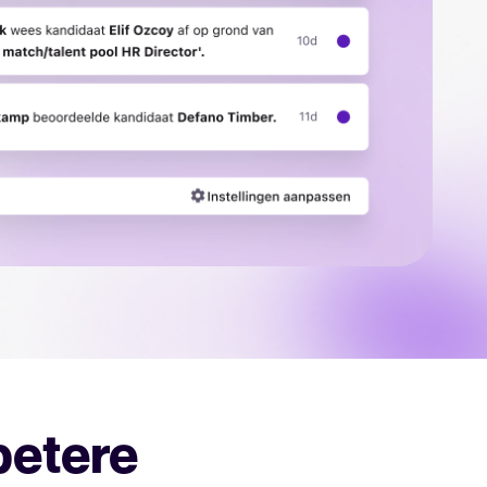
euning voor Tellent Recruitee.
ends en best practices.
pplicant Tracking System te beoordelen en te gebruiken.
enelux betere People Decisions maken, van werven tot promoties.
en
betere
Tellent Recruitee businesscase.