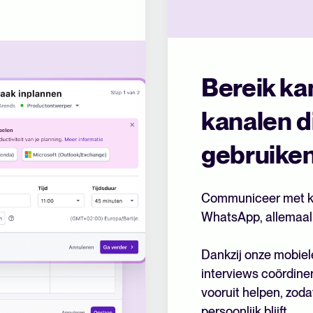
Bereik ka
kanalen die
gebruike
Communiceer met ka
WhatsApp, allemaal 
Dankzij onze mobiel
interviews coördine
vooruit helpen, zod
persoonlijk blijft.