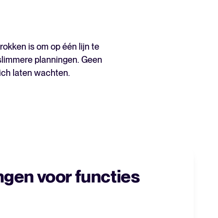
okken is om op één lijn te
t slimmere planningen. Geen
zich laten wachten.
Nieuw! Gids AI in recruitment
Download nu
gen voor functies