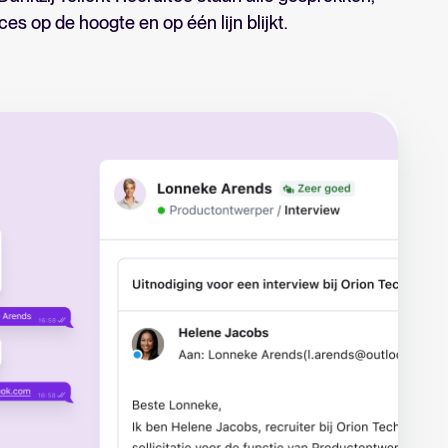
n lijn, van het eerste contactmoment
s op de hoogte en op één lijn blijkt.