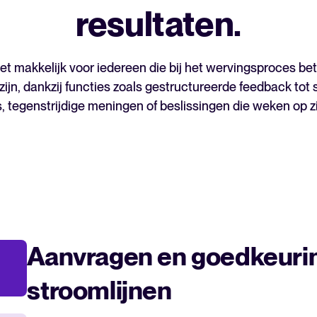
resultaten.
Analyseren
FEATURED
Rapportages & inzichten
et makkelijk voor iedereen die bij het wervingsproces betr
 zijn, dankzij functies zoals gestructureerde feedback to
AI & automatisering
s, tegenstrijdige meningen of beslissingen die weken op 
API’s & koppelingen
Beveiliging & compliance
Zoek door integraties
Partner met Tellent
Alle functies
Aanvragen en goedkeurin
FEATURED
stroomlijnen