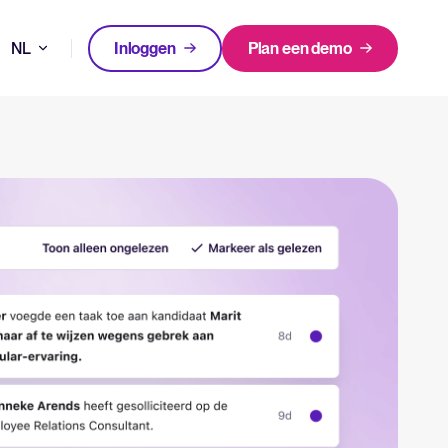
NL
Inloggen
Plan een demo
DE
FEATURED
FEATURED
en neem betere beslissingen in je recruitmentproces.
EN
en kiezen voor Tellent Recruitee
FR
Een alles-in-één HRIS dat je
Nieuw! Gids AI in recruitment
processen vereenvoudigt en
n waarom.
medewerkers laat uitblinken.
Download nu
Log in op Tellent Recruitee
Meer lezen
n release notes.