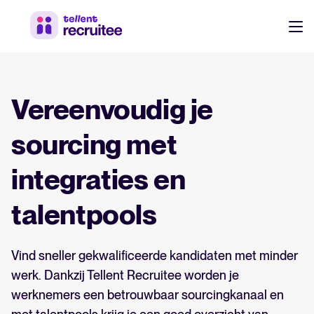
Producten
Prijzen
Vereenvoudig je
Werf sneller, werk slimmer samen en neem betere beslissingen in
je recruitmentproces.
Klanten
sourcing met
Ontdek waarom 7.000+ bedrijven kiezen voor Tellent
integraties en
Recruitee
Resources
talentpools
Werven & aantrekken
NL
Over ons
Leer wie we zijn, wat we doen en waarom.
Werken-bij site & vacatures
Vind sneller gekwalificeerde kandidaten met minder
DE
werk. Dankzij Tellent Recruitee worden je
Talent sourcing
EN
werknemers een betrouwbaar sourcingkanaal en
Product nieuws
Medewerker referrals
Log in op Tellent Recruitee
Laatste updates, verbeteringen en release notes.