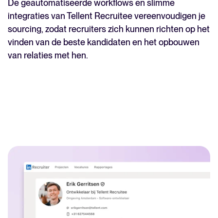
De geautomatiseerde workflows en slimme
integraties van Tellent Recruitee vereenvoudigen je
sourcing, zodat recruiters zich kunnen richten op het
vinden van de beste kandidaten en het opbouwen
van relaties met hen.
Een alles-in-één HRIS dat je
processen vereenvoudigt en
medewerkers laat uitblinken.
Meer lezen