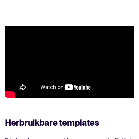
Een alles-in-één HRIS dat je
processen vereenvoudigt en
medewerkers laat uitblinken.
Meer lezen
Herbruikbare templates