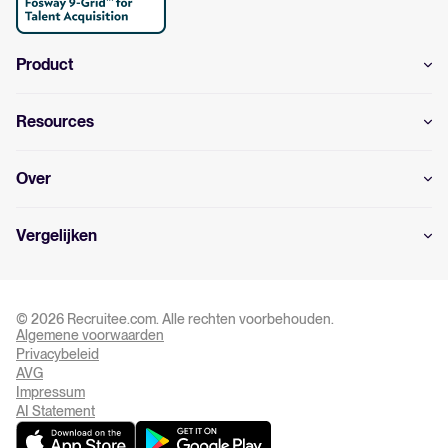
Product
Resources
Over
Vergelijken
© 2026 Recruitee.com. Alle rechten voorbehouden.
Algemene voorwaarden
Privacy Settings
Privacybeleid
AVG
Impressum
AI Statement