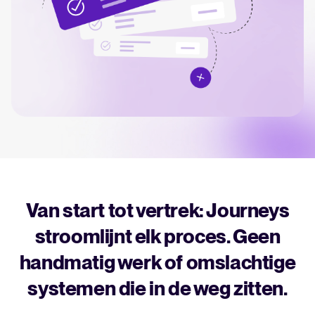
HRIS integratie
Bereken besparingen en bouw je Tellent Recruitee businesscase.
Analyseren
FEATURED
Rapportages & inzichten
AI & automatisering
API’s & koppelingen
Beveiliging & compliance
Nieuw! Gids AI in recruitment
Van start tot vertrek: Journeys
Download nu
Zoek door integraties
Partner met Tellent
stroomlijnt elk proces. Geen
Alle functies
handmatig werk of omslachtige
systemen die in de weg zitten.
FEATURED