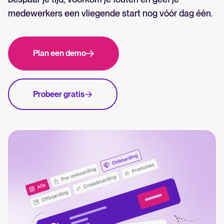
FR
Recruitmentbureaubeheer
medewerkers een vliegende start nog vóór dag één.
Whatsapp Hiring
Help center
How-to-gidsen en productondersteuning voor Tellent Recruitee.
Plan een demo
Beheren & evalueren
Onze blog
Recruitment- en HR-inzichten, trends en best practices.
Kandidaten & pipeline
Probeer gratis
Kandidaten beoordelen
ATS gids
Interview & besluitvorming
Alles wat je nodig hebt om een Applicant Tracking System te
Samenwerken in hiring
beoordelen en te gebruiken.
Benchmark rapport 2026
Onboarden
Hoe andere organisaties in de Benelux betere People Decisions
maken, van werven tot promoties.
Aanbiedingen & e-handtekeningen
Pre-onboarding & onboarding
ROI calculator