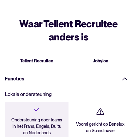
AI-suggesties voor screeningvragen
Externe wervingsbureaus beheren
Aanpasbare branding
Knock-outvragen
Tweestapsverificatie (2FA)
Waar Tellent Recruitee
Notities toevoegen
Samenvatten van kandidaatprofielen
API-toegang
anders is
Vragenlijsten voorafgaand aan de screening
Auditlogboeken
Aanvragen goedkeuren
Talent matching
Tellent Recruitee
Jobylon
Kandidaten plannen zelf afspraken
Functies
Toegang voor externe gasten
AVG-automatisering
Lokale ondersteuning
Dubbele kandidaten detecteren
Portaal voor externe bureaus
Ondersteuning door teams
Formulieren voor jobboards automatisch invullen
Vooral gericht op Benelux
in het Frans, Engels, Duits
en Scandinavië
en Nederlands
Aanbevelingen van medewerkers