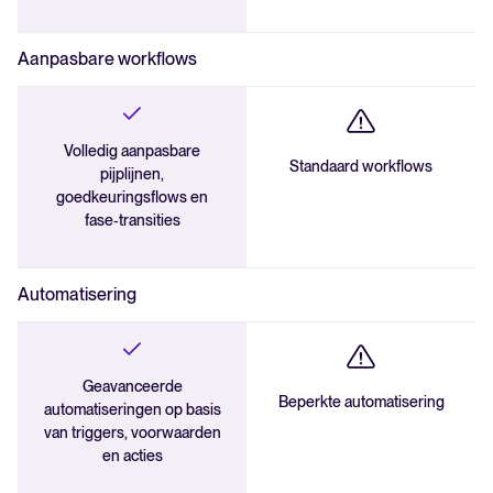
Pijplijnautomatisering
Aanpasbare workflows
Volledig aanpasbare
Onbevooroordeelde werving
Standaard workflows
pijplijnen,
goedkeuringsflows en
fase‑transities
Automatisering
Geavanceerde
Beperkte automatisering
automatiseringen op basis
van triggers, voorwaarden
en acties