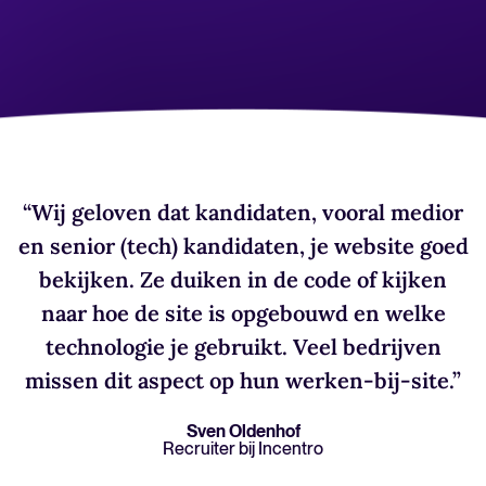
HRIS integratie
Bereken besparingen en bouw je Tellent Recruitee businesscase.
Analyseren
FEATURED
Rapportages & inzichten
AI & automatisering
“Wij geloven dat kandidaten, vooral medior
API’s & koppelingen
en senior (tech) kandidaten, je website goed
Beveiliging & compliance
bekijken. Ze duiken in de code of kijken
Nieuw! Gids AI in recruitment
naar hoe de site is opgebouwd en welke
Download nu
Zoek door integraties
technologie je gebruikt. Veel bedrijven
Partner met Tellent
Alle functies
missen dit aspect op hun werken-bij-site.”
Sven Oldenhof
Recruiter bij Incentro
FEATURED