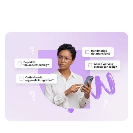
Een alles-in-één HRIS dat je
processen vereenvoudigt en
medewerkers laat uitblinken.
Meer lezen