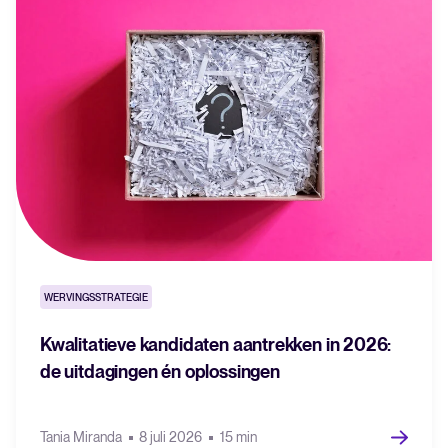
Tellent Recruitee
Klaar om je werving naar een hoger niveau te tillen? Ontdek meer
over ons platform.
FEATURED
WERVINGSSTRATEGIE
Kwalitatieve kandidaten aantrekken in 2026:
de uitdagingen én oplossingen
The State of Hiring in 2025
Lees hele verhaal
Tania Miranda
8 juli 2026
15 min