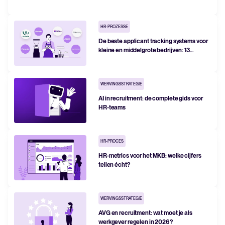
HR-PROZESSE
De beste applicant tracking systems voor
kleine en middelgrote bedrijven: 13
topoplossingen vergeleken (2026)
WERVINGSSTRATEGIE
AI in recruitment: de complete gids voor
HR-teams
HR-PROCES
HR-metrics voor het MKB: welke cijfers
tellen écht?
WERVINGSSTRATEGIE
AVG en recruitment: wat moet je als
werkgever regelen in 2026?