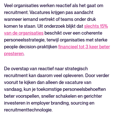
Wat kost het als je geen strategie hebt?
Veel organisaties werken reactief als het gaat om
Hoe zet je strategisch recruitment in de praktijk op?
recruitment. Vacatures krijgen pas aandacht
De rol van AI in strategisch recruitment: kansen en
wanneer iemand vertrekt of teams onder druk
grenzen
komen te staan. Uit onderzoek blijkt dat
slechts 15%
Strategisch recruitment stopt niet na de werving
van de organisaties
beschikt over een coherente
Klaar om recruitment strategisch aan te pakken in
personeelsstrategie, terwijl organisaties met sterke
2026?
Veelgestelde vragen
people decision-praktijken
financieel tot 3 keer beter
presteren
.
De overstap van reactief naar strategisch
recruitment kan daarom veel opleveren. Door verder
vooruit te kijken dan alleen de vacature van
vandaag, kun je toekomstige personeelsbehoeften
beter voorspellen, sneller schakelen en gerichter
investeren in employer branding, sourcing en
recruitmenttechnologie.