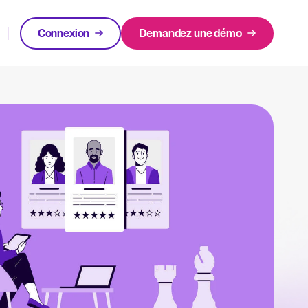
Connexion
Demandez une démo
ment
EN VEDETTE
klists gratuits.
Login
 experts.
Rapport 2025 sur le recrutement
ent Recruitee
En savoir plus