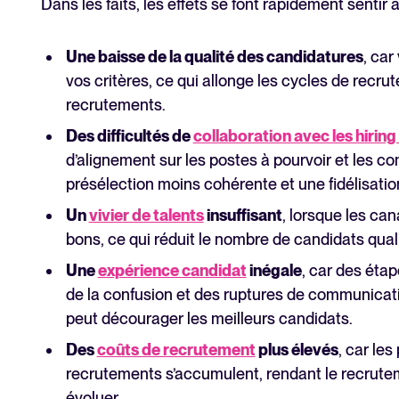
Dans les faits, les effets se font rapidement senti
Une baisse de la qualité des candidatures
, car
vos critères, ce qui allonge les cycles de recr
recrutements.
Des difficultés de
collaboration avec les hirin
d’alignement sur les postes à pourvoir et les c
présélection moins cohérente et une fidélisation
Un
vivier de talents
insuffisant
, lorsque les ca
bons, ce qui réduit le nombre de candidats quali
Une
expérience candidat
inégale
, car des éta
de la confusion et des ruptures de communicati
peut décourager les meilleurs candidats.
Des
coûts de recrutement
plus élevés
, car le
recrutements s’accumulent, rendant le recrutemen
évoluer.