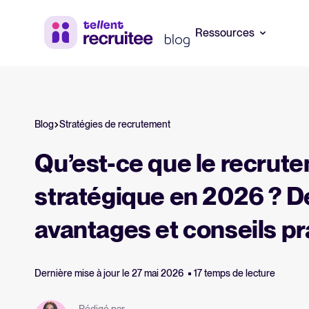
Ressources
Ressources RH et
Guide logic
recrutement
Blog
Stratégies de recrutement
Tout savoir su
Ebooks, rapports, modèles et
Qu’est-ce que le recrut
checklists gratuits.
Calculateur
Estimez vos 
stratégique en 2026 ? Dé
Webinaires
Tellent Recrui
Sessions à la demande avec des
avantages et conseils p
experts.
Tellent Rec
Découvrez not
recrutement
Dernière mise à jour le 27 mai 2026
17 temps de lecture
Rédigé par