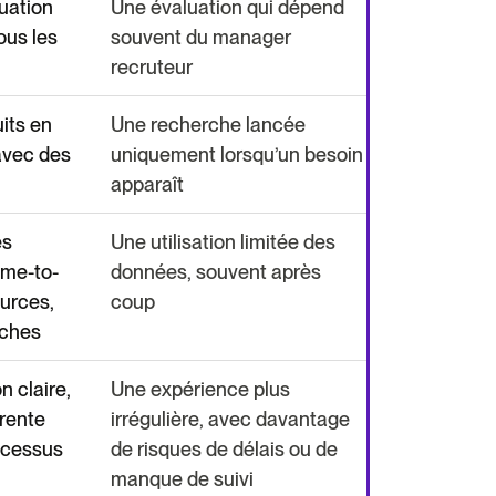
luation
Une évaluation qui dépend
us les
souvent du manager
recruteur
its en
Une recherche lancée
avec des
uniquement lorsqu’un besoin
apparaît
es
Une utilisation limitée des
time-to-
données, souvent après
ources,
coup
uches
 claire,
Une expérience plus
rente
irrégulière, avec davantage
ocessus
de risques de délais ou de
manque de suivi