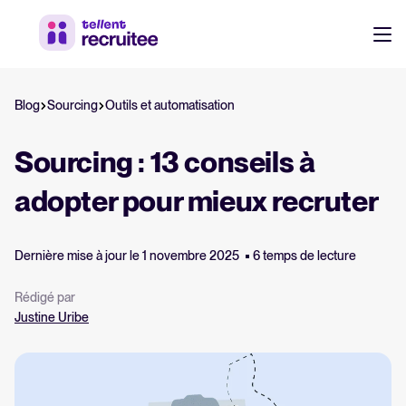
Ressources
Blog
Sourcing
Outils et automatisation
Ressources RH et recrutement
Ebooks, rapports, modèles et checklists gratuits.
Login
Sourcing : 13 conseils à
Webinaires
adopter pour mieux recruter
Sessions à la demande avec des experts.
Dernière mise à jour le 1 novembre 2025
6 temps de lecture
Guide logiciel ATS
Tout savoir sur les logiciels ATS
Rédigé par
Justine Uribe
Calculateur de ROI
Estimez vos économies avec Tellent Recruitee