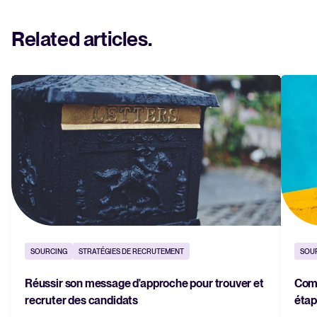
Related articles
.
SOURCING
STRATÉGIES DE RECRUTEMENT
SOU
Réussir son message d'approche pour trouver et
Comm
recruter des candidats
étap