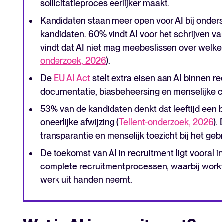
sollicitatieproces eerlijker maakt.
Kandidaten staan meer open voor AI bij onder
kandidaten. 60% vindt AI voor het schrijven v
vindt dat AI niet mag meebeslissen over welk
onderzoek, 2026
).
De
EU AI Act
stelt extra eisen aan AI binnen r
documentatie, biasbeheersing en menselijke co
53% van de kandidaten denkt dat leeftijd een b
oneerlijke afwijzing (
Tellent-onderzoek, 2026
).
transparantie en menselijk toezicht bij het ge
De toekomst van AI in recruitment ligt vooral 
complete recruitmentprocessen, waarbij work
werk uit handen neemt.