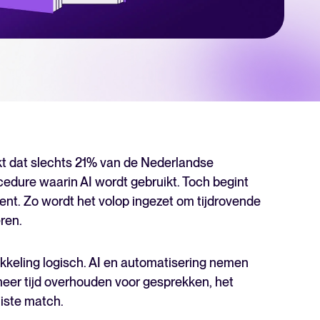
er niveau te tillen? Ontdek meer over ons platform.
kt dat slechts 21% van de Nederlandse
cedure waarin AI wordt gebruikt. Toch begint
ment. Zo wordt het volop ingezet om tijdrovende
ren.
The State of Hiring in 2025
wikkeling logisch. AI en automatisering nemen
meer tijd overhouden voor gesprekken, het
Lees hele verhaal
iste match.