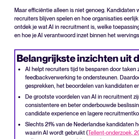
Maar efficiëntie alleen is niet genoeg. Kandidaten 
recruiters blijven spelen en hoe organisaties eerlij
ontdek je wat AI in recruitment is, welke toepassin
en hoe je AI verantwoord inzet binnen het werving
Belangrijkste inzichten uit di
AI helpt recruiters tijd te besparen door take
feedbackverwerking te ondersteunen. Daardoor b
gesprekken, het beoordelen van kandidaten en
De grootste voordelen van AI in recruitment zi
consistentere en beter onderbouwde beslissin
candidate experience en lagere recruitmentko
Slechts 21% van de Nederlandse kandidaten hee
waarin AI wordt gebruikt (
Tellent-onderzoek, 2