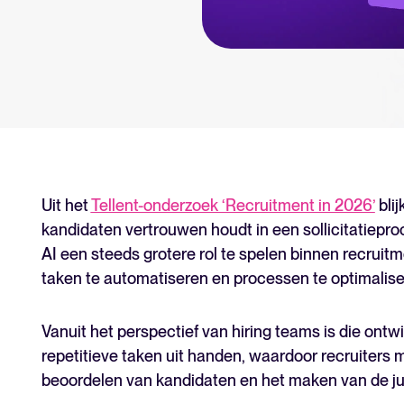
Tellent Recruitee
Klaar om je werving naar een hog
FEATURED
Uit het
Tellent-onderzoek ‘Recruitment in 2026’
blij
kandidaten vertrouwen houdt in een sollicitatiepro
AI een steeds grotere rol te spelen binnen recruit
taken te automatiseren en processen te optimalise
Vanuit het perspectief van hiring teams is die ont
repetitieve taken uit handen, waardoor recruiters 
beoordelen van kandidaten en het maken van de ju