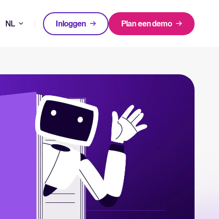
NL
Inloggen
Plan een demo
apport
DE
FEATURED
en in 2025.
EN
Login
FR
ATS te beoordelen én te gebruiken.
waarom het belangrijk is en hoe een ATS helpt bij een succesvolle strategie.
lator
The State of Hiring in 2025
n met Tellent Recruitee.
Lees hele verhaal