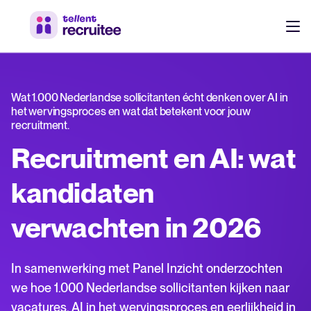
Producten
Prijzen
Wat 1.000 Nederlandse sollicitanten écht denken over AI in
het wervingsproces en wat dat betekent voor jouw
Werf sneller, werk slimmer samen en neem betere
recruitment.
beslissingen in je recruitmentproces.
Klanten
Recruitment en AI: wat
Ontdek waarom 7.000+ bedrijven kiezen voor Tellent
Recruitee
Resources
kandidaten
verwachten in 2026
Werven & aantrekken
Over ons
Leer wie we zijn, wat we doen en waarom.
Werken-bij site & vacatures
Log in op Tellent Recruitee
In samenwerking met Panel Inzicht onderzochten
Talent sourcing
we hoe 1.000 Nederlandse sollicitanten kijken naar
Product nieuws
Medewerker referrals
vacatures, AI in het wervingsproces en eerlijkheid in
Laatste updates, verbeteringen en release notes.