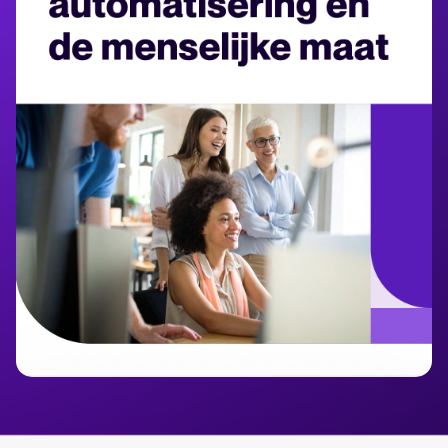
HRIS integratie
Bereken besparingen en bouw je Tellent Recruitee businesscase.
Analyseren
FEATURED
Rapportages & inzichten
AI & automatisering
API’s & koppelingen
Beveiliging & compliance
Nieuw! Gids AI in recruitment
Download nu
Zoek door integraties
Partner met Tellent
Alle functies
FEATURED