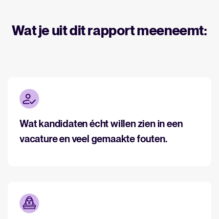
Wat je uit dit rapport meeneemt:
Een alles-in-één HRIS dat je
processen vereenvoudigt en
medewerkers laat uitblinken.
Meer lezen
Wat kandidaten écht willen zien in een
vacature en veel gemaakte fouten.