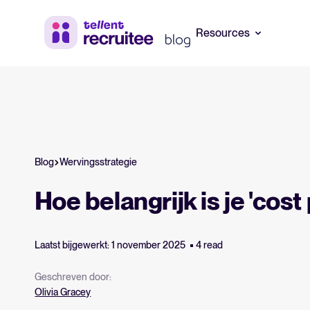
Resources
The State of Hiring 2025-rapport
Tellent Recru
Datagestuurde trends voor werven in
Bereken hoeveel
2025.
Tellent Recruitee
Blog
Wervingsstrategie
ATS-systeem gids
Tellent Recru
Hoe belangrijk is je 'cost 
Alles wat je nodig hebt om een ATS te
Klaar om je werv
beoordelen én te gebruiken.
niveau te tillen
platform.
Laatst bijgewerkt: 1 november 2025
4 read
Collaborative hiring gids
Leer wat collaborative hiring is, waarom
Geschreven door:
het belangrijk is en hoe een ATS helpt bij
Olivia Gracey
een succesvolle strategie.