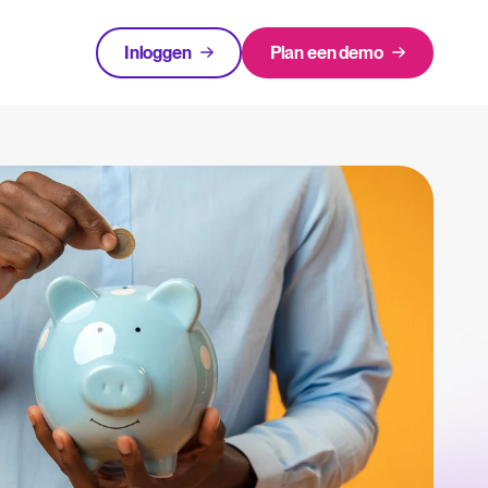
Inloggen
Plan een demo
apport
FEATURED
en in 2025.
Login
ATS te beoordelen én te gebruiken.
waarom het belangrijk is en hoe een ATS helpt bij een succesvolle strategie.
lator
The State of Hiring in 2025
n met Tellent Recruitee.
Lees hele verhaal