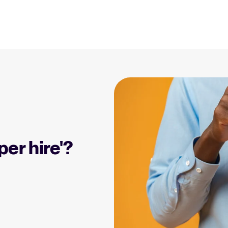
Resources
The State of Hiring 2025-r
Datagestuurde trends voor werv
itee ROI-calculator
 je kunt besparen met
.
ATS-systeem gids
Alles wat je nodig hebt om een 
itee
per hire'?
ing naar een hoger
Collaborative hiring gids
? Ontdek meer over ons
Leer wat collaborative hiring is, 
Tellent Recruitee ROI-calcu
Bereken hoeveel je kunt bespare