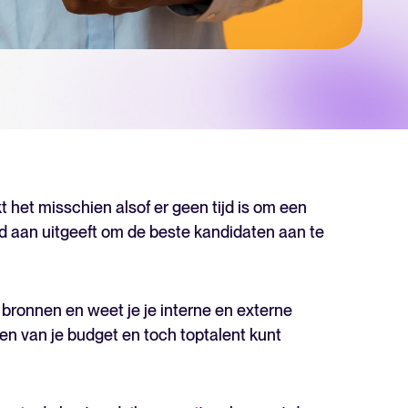
er niveau te tillen? Ontdek meer over ons platform.
t het misschien alsof er geen tijd is om een
ld aan uitgeeft om de beste kandidaten aan te
bronnen en weet je je interne en externe
The State of Hiring in 2025
en van je budget en toch toptalent kunt
Lees hele verhaal