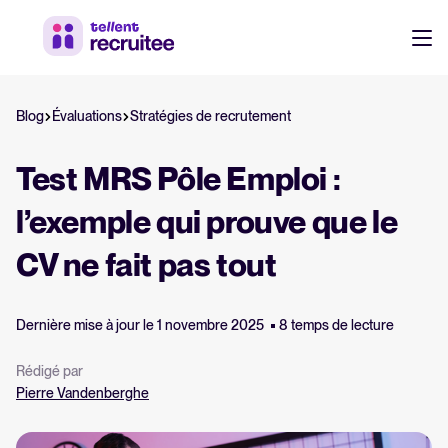
Ressources
Blog
Évaluations
Stratégies de recrutement
Ressources RH et recrutement
Ebooks, rapports, modèles et checklists gratuits.
Login
Test MRS Pôle Emploi :
Webinaires
l’exemple qui prouve que le
Sessions à la demande avec des experts.
CV ne fait pas tout
Guide logiciel ATS
Tout savoir sur les logiciels ATS
Dernière mise à jour le 1 novembre 2025
8 temps de lecture
Rédigé par
Calculateur de ROI
Pierre Vandenberghe
Estimez vos économies avec Tellent Recruitee