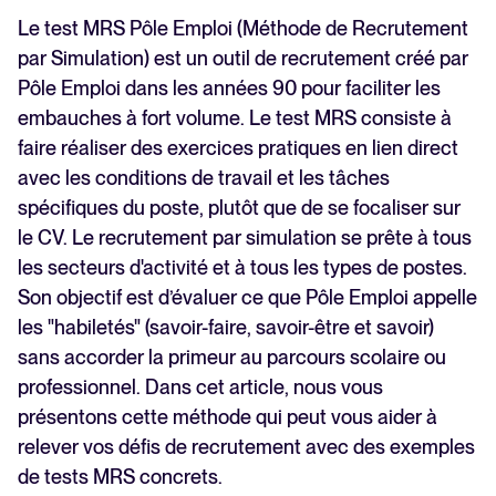
?
Le test MRS Pôle Emploi (Méthode de Recrutement
TOP 10 des métiers les plus recrutés via la MRS
par Simulation) est un outil de recrutement créé par
Ce que font les candidats dans les locaux de
Pôle Emploi dans les années 90 pour faciliter les
France Travail lors des tests MRS : exemples.
embauches à fort volume. Le test MRS consiste à
Quelles entreprises utilisent la MRS pour leurs
faire réaliser des exercices pratiques en lien direct
recrutements ?
avec les conditions de travail et les tâches
Quelles conditions et démarches pour mettre en
place la MRS dans votre entreprise ?
spécifiques du poste, plutôt que de se focaliser sur
Et après les tests MRS ? L’évaluation de la
le CV. Le recrutement par simulation se prête à tous
performance et la sélection des candidats.
les secteurs d'activité et à tous les types de postes.
Les clés et ressources pour intégrer la MRS dans
Son objectif est d’évaluer ce que Pôle Emploi appelle
votre processus de recrutement :
les "habiletés" (savoir-faire, savoir-être et savoir)
Oserez-vous sortir des sentiers battus pour votre
sans accorder la primeur au parcours scolaire ou
recrutement ?
professionnel. Dans cet article, nous vous
présentons cette méthode qui peut vous aider à
relever vos défis de recrutement avec des exemples
de tests MRS concrets.