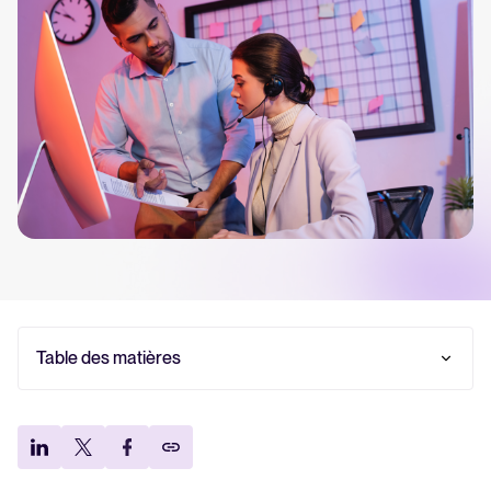
Tellent Recruitee
Découvrez notre logiciel de recrutement
EN VEDETTE
Table des matières
Rapport 2025 sur le recrutement
Qu’est-ce que la méthode de recrutement par
simulation ?
En savoir plus
Que veut dire test de recrutement MRS ?
Comment fonctionne la méthode MRS en 3 étapes