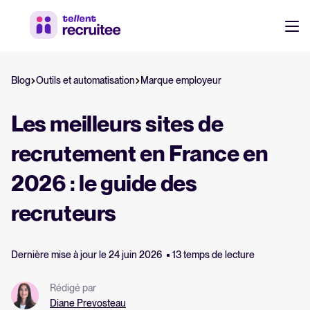
Ressources
Blog
Outils et automatisation
Marque employeur
Ressources RH et recrutement
Ebooks, rapports, modèles et checklists gratuits.
Login
Les meilleurs sites de
Webinaires
recrutement en France en
Sessions à la demande avec des experts.
2026 : le guide des
Guide logiciel ATS
recruteurs
Tout savoir sur les logiciels ATS
Dernière mise à jour le 24 juin 2026
13 temps de lecture
Calculateur de ROI
Estimez vos économies avec Tellent Recruitee
Rédigé par
Diane Prevosteau