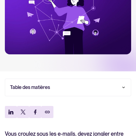
Tellent Recruitee
Découvrez notre logiciel de recrutement
EN VEDETTE
Table des matières
Qu’est-ce qu’un ATS ? Définition et fonctionnement
5 fonctionnalités d’un ATS qui améliorent l’efficacité
Rapport 2025 sur le recrutement
de vos recrutements et vous font gagner du temps
En savoir plus
Convaincu qu’un ATS peut vous apporter la fluidité
dont votre processus de recrutement a besoin ?
Vous croulez sous les e-mails, devez jongler entre