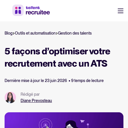
Ressources
Blog
Outils et automatisation
Gestion des talents
Ressources RH et recrutement
Ebooks, rapports, modèles et checklists gratuits.
Login
5 façons d’optimiser votre
Webinaires
recrutement avec un ATS
Sessions à la demande avec des experts.
Dernière mise à jour le 23 juin 2026
9 temps de lecture
Guide logiciel ATS
Tout savoir sur les logiciels ATS
Rédigé par
Diane Prevosteau
Calculateur de ROI
Estimez vos économies avec Tellent Recruitee