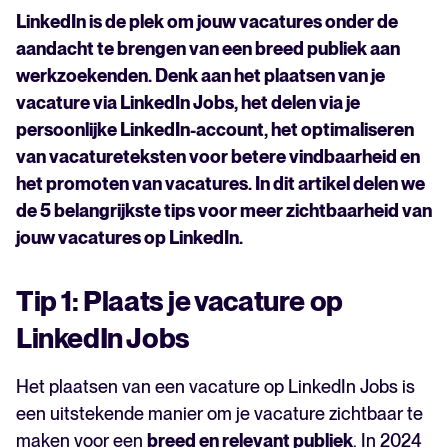
Tip 4: Deel je vacature ook op persoonlijke en
LinkedIn is de plek om jouw vacatures onder de
bedrijfspagina’s
aandacht te brengen van een breed publiek aan
Tip 5: LinkedIn-vacatures promoten via
werkzoekenden. Denk aan het plaatsen van je
advertenties en gesponsorde content
vacature via LinkedIn Jobs, het delen via je
Deel je vacatures ook via andere vacaturesites
persoonlijke LinkedIn-account, het optimaliseren
van vacatureteksten voor betere vindbaarheid en
het promoten van vacatures. In dit artikel delen we
de 5 belangrijkste tips voor meer zichtbaarheid van
jouw vacatures op LinkedIn.
Tip 1: Plaats je vacature op
LinkedIn Jobs
Het plaatsen van een vacature op LinkedIn Jobs is
een uitstekende manier om je vacature zichtbaar te
maken voor een
breed en relevant publiek
. In 2024