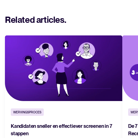
Related articles
.
WERVINGSPROCES
WER
Kandidaten sneller en effectiever screenen in 7
De 7
stappen
Recr