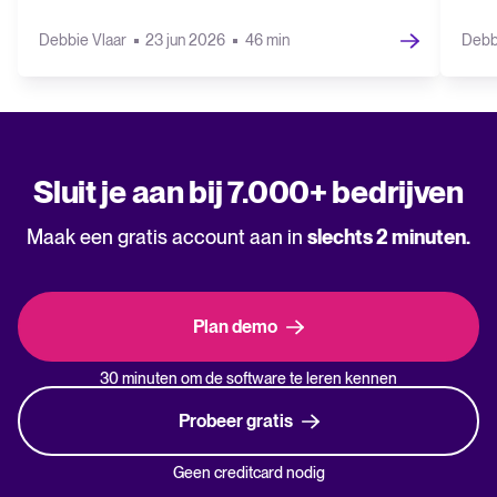
Debbie Vlaar
23 jun 2026
46 min
Debb
Sluit je aan bij 7.000+ bedrijven
Maak een gratis account aan in
slechts 2 minuten.
Plan demo
30 minuten om de software te leren kennen
Probeer gratis
Geen creditcard nodig