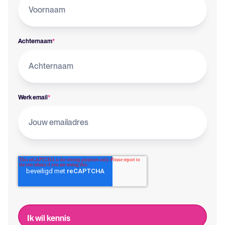
Achternaam
*
Werk email
*