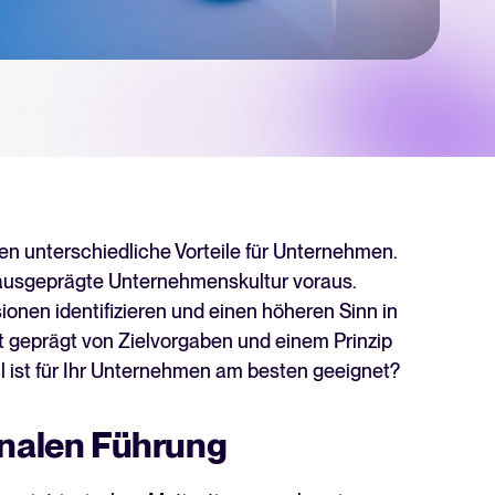
hner
 für Tellent Recruitee und sehen Sie Ihre Einsparungen.
chste Level zu bringen? Erfahren Sie mehr über unsere Plattform.
en unterschiedliche Vorteile für Unternehmen.
e ausgeprägte Unternehmenskultur voraus.
sionen identifizieren und einen höheren Sinn in
st geprägt von Zielvorgaben und einem Prinzip
l ist für Ihr Unternehmen am besten geeignet?
onalen Führung
Recruiting per WhatsApp: So
geht's smart