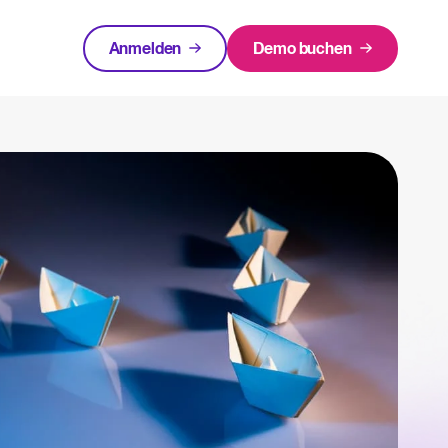
Anmelden
Demo buchen
urcen
EMPFOHLEN
rlagen und Checklisten.
Login
innen rund um Recruiting-Themen.
cruiting
 warum ist es wichtigt und wie kann ein ATS helfen, eine erfolgreiche Strategie
Recruiting per WhatsApp: So
geht's smart
Lesen
in Bewerbermanagementsystem zu bewerten und zu nutzen.