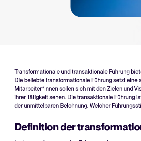
tform.
Tellent Recruitee ROI-Rec
Erstellen Sie Ihren Business Case
Tellent Recruitee
Bereit, Ihr Recruiting auf das nä
EMPFOHLEN
Transformationale und transaktionale Führung biet
Die beliebte transformationale Führung setzt ein
Mitarbeiter*innen sollen sich mit den Zielen und Vi
ihrer Tätigkeit sehen. Die transaktionale Führung i
der unmittelbaren Belohnung. Welcher Führungssti
Definition der transformati