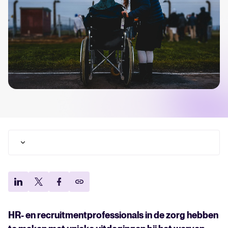
Tellent Recruitee
Klaar om je werving naar een hoger niveau te tillen? Ontdek meer
over ons platform.
FEATURED
Wat is recruitment marketing?
Recruitment marketing in de zorg
Recruitee by Tellent: voor recruiters in de zorg
The State of Hiring in 2025
HR- en recruitmentprofessionals in de zorg hebben
Lees hele verhaal