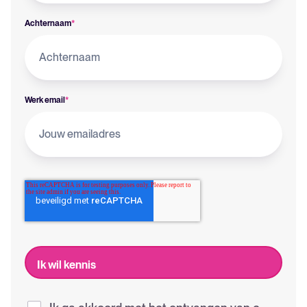
Achternaam
*
Werk email
*