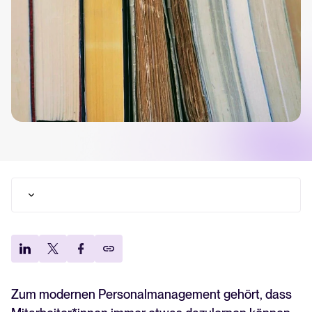
Tellent Recruitee ROI-Rechner
Erstellen Sie Ihren Business Case für Tellent Recruitee und sehen Sie
Ihre Einsparungen.
Tellent Recruitee
Bereit, Ihr Recruiting auf das nächste Level zu bringen? Erfahren Sie
mehr über unsere Plattform.
EMPFOHLEN
1. HRM-Blog
2. Wollmilchsau HR-Blog
3. Compleet HR-Blog
4. Helge Weinberg HR-Blog
5. Intercessio
Zum modernen Personalmanagement gehört, dass
6. Recruiting2Go