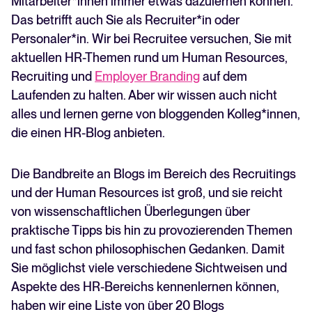
Mitarbeiter*innen immer etwas dazulernen können.
7. MetaHR-Blog
Recruiting per WhatsApp: So
Das betrifft auch Sie als Recruiter*in oder
8. Arbeitgebermarkenfreunde
geht's smart
Personaler*in. Wir bei Recruitee versuchen, Sie mit
9. Personaleum HR-Blog
Lesen
aktuellen HR-Themen rund um Human Resources,
10. Reif-Blog
Recruiting und
11. Persoblogger HR-Blog
Employer Branding
auf dem
12. Prospective HR-Blog
Laufenden zu halten. Aber wir wissen auch nicht
13. OTWTNW-Podcast
alles und lernen gerne von bloggenden Kolleg*innen,
14. Fachwirt-Blog
die einen HR-Blog anbieten.
15. Absolventa HR-Blog
16. Claudia Lorber HR-Blog
Die Bandbreite an Blogs im Bereich des Recruitings
17. Beekeeper HR-Blog
und der Human Resources ist groß, und sie reicht
18. Noch ein HR-Blog
19. Personalmanagement-Blog
von wissenschaftlichen Überlegungen über
20. Mindchanger
praktische Tipps bis hin zu provozierenden Themen
21. Rehm-Blog
und fast schon philosophischen Gedanken. Damit
22. Blog der Fraunhofer Arbeitswirtschaft
Sie möglichst viele verschiedene Sichtweisen und
23. Die Grüne 3
Aspekte des HR-Bereichs kennenlernen können,
24. Employerreputation
haben wir eine Liste von über 20 Blogs
25. Henrik Zaborowski HR-Blog