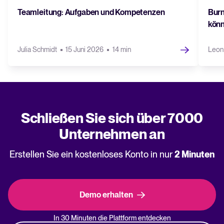
Teamleitung: Aufgaben und Kompetenzen
Burn
kön
Julia Schmidt
15 Juni 2026
14 min
Leon
Schließen Sie sich über 7000
Unternehmen an
Erstellen Sie ein kostenloses Konto in nur
2 Minuten
Demo erhalten
In 30 Minuten die Plattform entdecken