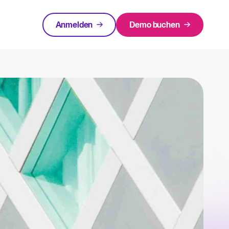
Anmelden
Demo buchen
urcen
EMPFOHLEN
rlagen und Checklisten.
Login
innen rund um Recruiting-Themen.
cruiting
 warum ist es wichtigt und wie kann ein ATS helfen, eine erfolgreiche Strategie
Recruiting per WhatsApp: So
geht's smart
Lesen
in Bewerbermanagementsystem zu bewerten und zu nutzen.