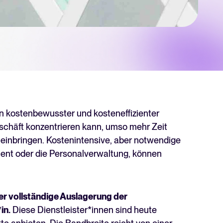
hner
 für Tellent Recruitee und sehen Sie Ihre Einsparungen.
chste Level zu bringen? Erfahren Sie mehr über unsere Plattform.
 kostenbewusster und kosteneffizienter
schäft konzentrieren kann, umso mehr Zeit
d einbringen. Kostenintensive, aber notwendige
ent oder die Personalverwaltung, können
er vollständige Auslagerung der
Recruiting per WhatsApp: So
in.
Diese Dienstleister*innen sind heute
geht's smart