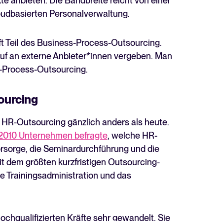
te anbieten. Die Bandbreite reicht von einer
Lesen
loudbasierten Personalverwaltung.
t Teil des Business-Process-Outsourcing.
uf an externe Anbieter*innen vergeben. Man
t-Process-Outsourcing.
ourcing
HR-Outsourcing gänzlich anders als heute.
2010 Unternehmen befragte
, welche HR-
orsorge, die Seminardurchführung und die
t dem größten kurzfristigen Outsourcing-
ie Trainingsadministration und das
ochqualifizierten Kräfte sehr gewandelt. Sie