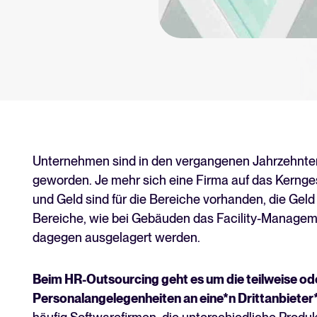
tform.
Tellent Recruitee ROI-Rec
Erstellen Sie Ihren Business Case
Tellent Recruitee
Bereit, Ihr Recruiting auf das nä
EMPFOHLEN
Unternehmen sind in den vergangenen Jahrzehnten
geworden. Je mehr sich eine Firma auf das Kernge
und Geld sind für die Bereiche vorhanden, die Gel
Bereiche, wie bei Gebäuden das Facility-Managem
dagegen ausgelagert werden.
Beim HR-Outsourcing geht es um die teilweise od
Personalangelegenheiten an eine*n Drittanbieter*