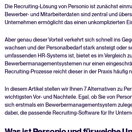
7 Alternativen zu Personio in 2026
Die Recruiting-Lösung von Personio ist zunächst einma
Ist das Recruiting-Modul von Personio das Richtige
Bewerber- und Mitarbeiterdaten sind zentral und übers
für Ihr Unternehmen?
Unternehmen ermöglicht das einen unkomplizierten E
FAQ
Aber genau dieser Vorteil verkehrt sich schnell ins G
wachsen und der Personalbedarf stark ansteigt oder sc
umfassenden HR-Systems ist, bietet es im Vergleich z
Bewerbermanagementsystemen nur einen eingeschrän
Recruiting-Prozesse reicht dieser in der Praxis häufig n
In diesem Artikel stellen wir Ihnen 7 Alternativen zu Pe
wichtigsten Vor- und Nachteile. Egal, ob Sie von Perso
sich erstmals ein Bewerbermanagementsystem zulegen 
dabei, die passende Recruiting-Software für Ihr Unter
Was ist Personio und für welche U