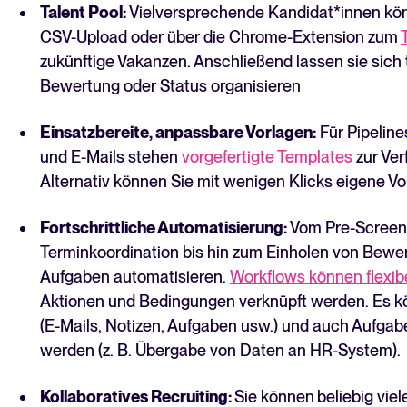
Talent Pool:
Vielversprechende Kandidat*innen kön
CSV-Upload oder über die Chrome-Extension zum
zukünftige Vakanzen. Anschließend lassen sie sich t
Bewertung oder Status organisieren
Einsatzbereite, anpassbare Vorlagen:
Für Pipelin
und E-Mails stehen
vorgefertigte Templates
zur Ver
Alternativ können Sie mit wenigen Klicks eigene Vor
Fortschrittliche Automatisierung:
Vom Pre-Screeni
Terminkoordination bis hin zum Einholen von Bewe
Aufgaben automatisieren.
Workflows können flexibe
Aktionen und Bedingungen verknüpft werden. Es 
(E-Mails, Notizen, Aufgaben usw.) und auch Aufgab
werden (z. B. Übergabe von Daten an HR-System).
Kollaboratives Recruiting:
Sie können
beliebig vie