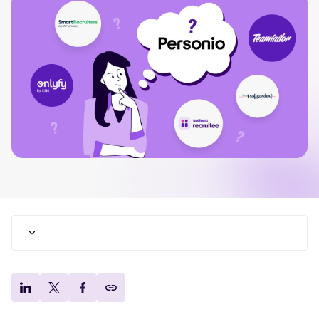
Tellent Recruitee ROI-Rechner
Erstellen Sie Ihren Business Case für Tellent Recruitee und sehen Sie Ihre E
Tellent Recruitee
Bereit, Ihr Recruiting auf das nächste Level zu bringen? Erfahren Sie mehr üb
EMPFOHLEN
Was ist Personio und für welche Unternehmen
eignet es sich?
Recruiting per WhatsApp
geht's smart
Personio: Vor- und Nachteile
Personio und die Alternativen auf einen Blick (2026)
Lesen