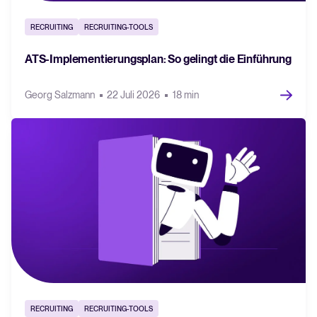
Recruiting per WhatsApp: So
geht's smart
RECRUITING
RECRUITING-TOOLS
Lesen
ATS-Implementierungsplan: So gelingt die Einführung
Georg Salzmann
22 Juli 2026
18 min
RECRUITING
RECRUITING-TOOLS