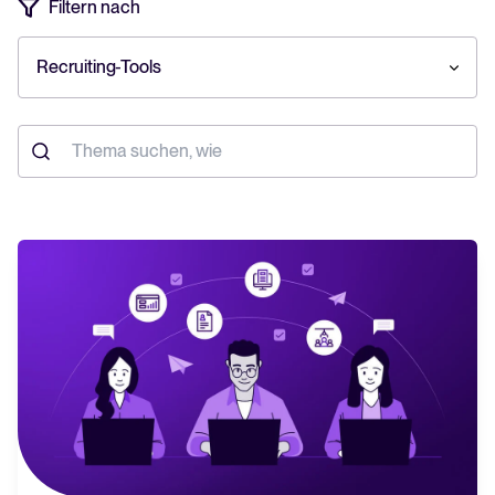
Filtern nach
Tellent Recruitee ROI-Rechner
Recruiting-Tools
Erstellen Sie Ihren Business Case für Tellent Recruitee und sehen Sie
Ihre Einsparungen.
Tellent Recruitee
Bereit, Ihr Recruiting auf das nächste Level zu bringen? Erfahren Sie
mehr über unsere Plattform.
EMPFOHLEN