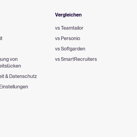
Vergleichen
vs Teamtailor
it
vs Personio
e
vs Softgarden
gung von
vs SmartRecruiters
eitslücken
eit & Datenschutz
Einstellungen