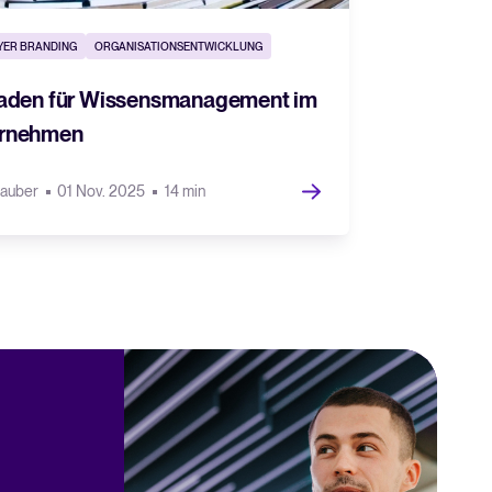
Lesen
YER BRANDING
ORGANISATIONSENTWICKLUNG
faden für Wissensmanagement im
rnehmen
Hauber
01 Nov. 2025
14 min