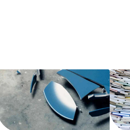
tform.
Tellent Recruitee ROI-Rec
Erstellen Sie Ihren Business Case
Tellent Recruitee
Bereit, Ihr Recruiting auf das nä
EMPFOHLEN