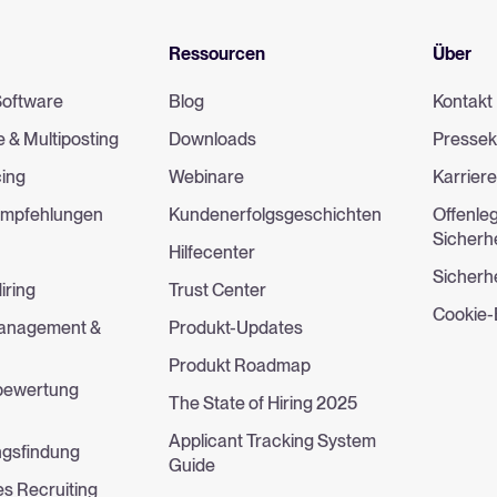
Ressourcen
Über
Software
Blog
Kontakt
e & Multiposting
Downloads
Pressek
cing
Webinare
Karrier
empfehlungen
Kundenerfolgsgeschichten
Offenle
Sicherh
Hilfecenter
Sicherh
iring
Trust Center
Cookie-
anagement &
Produkt-Updates
Produkt Roadmap
bewertung
The State of Hiring 2025
Applicant Tracking System
ngsfindung
Guide
es Recruiting