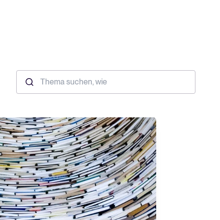
hner
 für Tellent Recruitee und sehen Sie Ihre Einsparungen.
chste Level zu bringen? Erfahren Sie mehr über unsere Plattform.
Recruiting per WhatsApp: So
geht's smart