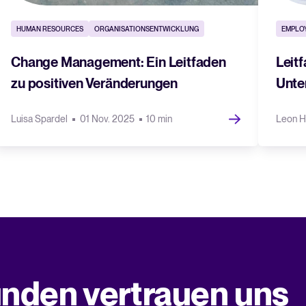
HUMAN RESOURCES
ORGANISATIONSENTWICKLUNG
EMPLO
Change Management: Ein Leitfaden
Leit
zu positiven Veränderungen
Unte
Luisa Spardel
01 Nov. 2025
10 min
Leon 
nden vertrauen uns