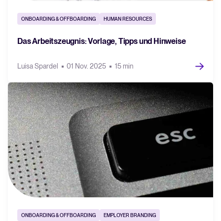
Recruiting per WhatsApp: So
geht's smart
ONBOARDING & OFFBOARDING
HUMAN RESOURCES
Lesen
Das Arbeitszeugnis: Vorlage, Tipps und Hinweise
Luisa Spardel
01 Nov. 2025
15 min
ONBOARDING & OFFBOARDING
EMPLOYER BRANDING