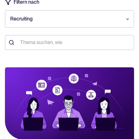
Filtern nach
Tellent Recruitee ROI-Rechner
Recruiting
Erstellen Sie Ihren Business Case für Tellent Recruitee und sehen Sie
Ihre Einsparungen.
Tellent Recruitee
Bereit, Ihr Recruiting auf das nächste Level zu bringen? Erfahren Sie
mehr über unsere Plattform.
EMPFOHLEN