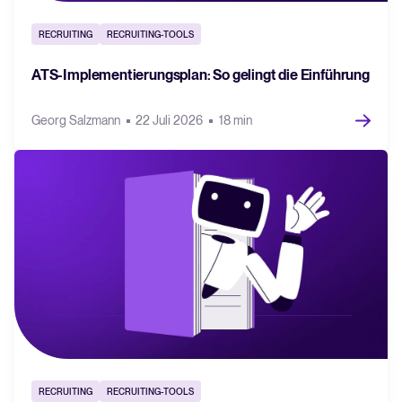
Recruiting per WhatsApp: So
geht's smart
RECRUITING
RECRUITING-TOOLS
Lesen
ATS-Implementierungsplan: So gelingt die Einführung
Georg Salzmann
22 Juli 2026
18 min
RECRUITING
RECRUITING-TOOLS