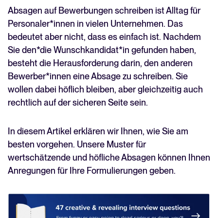
Wie formuliert man höflich eine Absage für eine
Recruiting per WhatsApp: So
Absagen auf Bewerbungen schreiben ist Alltag für
Bewerbung?
geht's smart
Personaler*innen in vielen Unternehmen. Das
Wie erklären Sie eine Absage? Muss man einen
bedeutet aber nicht, dass es einfach ist. Nachdem
Lesen
Grund angeben?
Sie den*die Wunschkandidat*in gefunden haben,
Bewerberpool anlegen – die Sache mit dem
besteht die Herausforderung darin, den anderen
Datenschutz
Bewerber*innen eine Absage zu schreiben. Sie
Automatisierung und Wertschätzung
widersprechen sich nicht
wollen dabei höflich bleiben, aber gleichzeitig auch
rechtlich auf der sicheren Seite sein.
In diesem Artikel erklären wir Ihnen, wie Sie am
besten vorgehen. Unsere Muster für
wertschätzende und höfliche Absagen können Ihnen
Anregungen für Ihre Formulierungen geben.