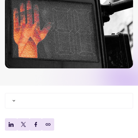
Tellent Recruitee ROI-Rechner
Erstellen Sie Ihren Business Case für Tellent Recruitee und sehen Sie
Ihre Einsparungen.
Tellent Recruitee
Bereit, Ihr Recruiting auf das nächste Level zu bringen? Erfahren Sie
mehr über unsere Plattform.
EMPFOHLEN
Muss ich eigentlich eine Absage auf eine
Bewerbung schreiben?
Worauf kommt es bei einer Absage an?
Wie schreibt man eine Absage?