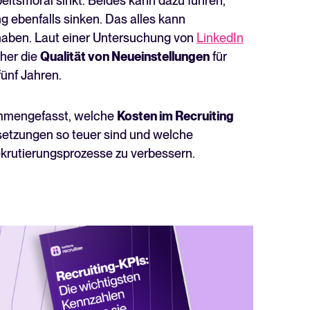
eitsmoral sinkt. Beides kann dazu führen,
Lesen
ng ebenfalls sinken. Das alles kann
haben. Laut einer Untersuchung von
LinkedIn
aher die
Qualität von Neueinstellungen
für
ünf Jahren.
sammengefasst, welche
Kosten im Recruiting
etzungen so teuer sind und welche
ekrutierungsprozesse zu verbessern.