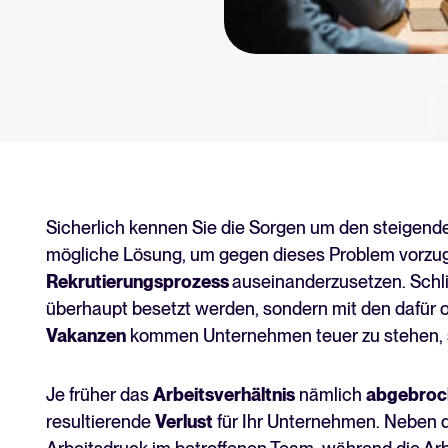
tform.
Tellent Recruitee ROI-Rec
Erstellen Sie Ihren Business Case
Tellent Recruitee
Bereit, Ihr Recruiting auf das nä
EMPFOHLEN
Sicherlich kennen Sie die Sorgen um den steigen
mögliche Lösung, um gegen dieses Problem vorzuge
Rekrutierungsprozess
auseinanderzusetzen. Schli
überhaupt besetzt werden, sondern mit den dafür 
Vakanzen
kommen Unternehmen teuer zu stehen, 
Je früher das
Arbeitsverhältnis
nämlich
abgebroc
resultierende
Verlust
für Ihr Unternehmen. Neben 