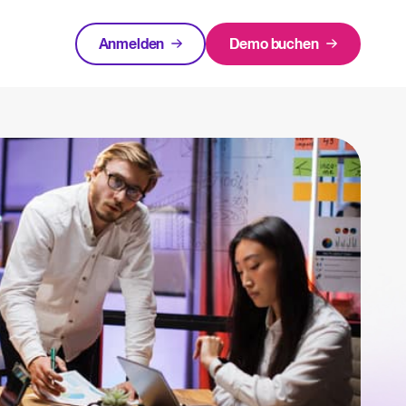
Anmelden
Demo buchen
urcen
EMPFOHLEN
rlagen und Checklisten.
Login
innen rund um Recruiting-Themen.
cruiting
 warum ist es wichtigt und wie kann ein ATS helfen, eine erfolgreiche Strategie
Recruiting per WhatsApp: So
geht's smart
Lesen
in Bewerbermanagementsystem zu bewerten und zu nutzen.