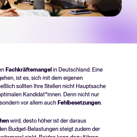
hner
 für Tellent Recruitee und sehen Sie Ihre Einsparungen.
chste Level zu bringen? Erfahren Sie mehr über unsere Plattform.
den
Fachkräftemangel
in Deutschland. Eine
hen, ist es, sich mit dem eigenen
eßlich sollten Ihre Stellen nicht Hauptsache
optimalen Kandidat*innen. Denn nicht nur
sondern vor allem auch
Fehlbesetzungen
.
hen
wird, desto höher ist der daraus
Recruiting per WhatsApp: So
den Budget-Belastungen steigt zudem der
geht's smart