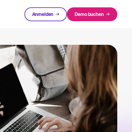
Anmelden
Demo buchen
urcen
EMPFOHLEN
rlagen und Checklisten.
Login
innen rund um Recruiting-Themen.
cruiting
 warum ist es wichtigt und wie kann ein ATS helfen, eine erfolgreiche Strategie
Recruiting per WhatsApp: So
geht's smart
Lesen
in Bewerbermanagementsystem zu bewerten und zu nutzen.