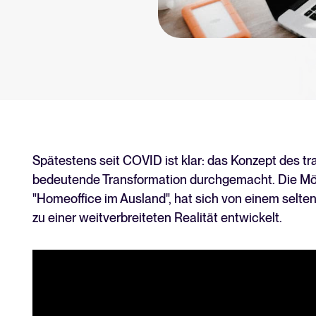
tform.
Tellent Recruitee ROI-Rec
Erstellen Sie Ihren Business Case
Tellent Recruitee
Bereit, Ihr Recruiting auf das nä
EMPFOHLEN
Spätestens seit COVID ist klar: das Konzept des tra
bedeutende Transformation durchgemacht. Die Mögli
"Homeoffice im Ausland", hat sich von einem selte
zu einer weitverbreiteten Realität entwickelt.