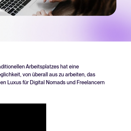
hner
 für Tellent Recruitee und sehen Sie Ihre Einsparungen.
chste Level zu bringen? Erfahren Sie mehr über unsere Plattform.
ditionellen Arbeitsplatzes hat eine
chkeit, von überall aus zu arbeiten, das
nen Luxus für Digital Nomads und Freelancern
Recruiting per WhatsApp: So
geht's smart