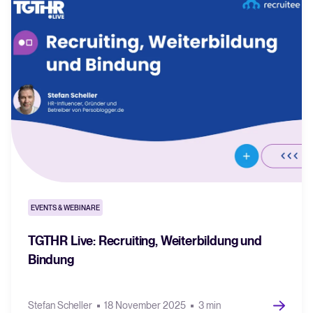
Tellent Recruitee ROI-Rechner
Erstellen Sie Ihren Business Case für Tellent Recruitee und sehen Sie
Ihre Einsparungen.
Tellent Recruitee
Bereit, Ihr Recruiting auf das nächste Level zu bringen? Erfahren Sie
mehr über unsere Plattform.
EMPFOHLEN
EVENTS & WEBINARE
TGTHR Live: Recruiting, Weiterbildung und
Bindung
Stefan Scheller
18 November 2025
3 min