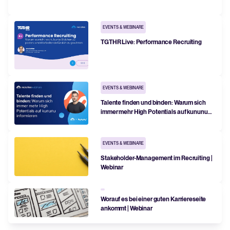
Recruiting per WhatsApp: So
geht's smart
EVENTS & WEBINARE
Lesen
TGTHR Live: Performance Recruiting
EVENTS & WEBINARE
Talente finden und binden: Warum sich
immer mehr High Potentials auf kununu
informieren
EVENTS & WEBINARE
Stakeholder-Management im Recruiting |
Webinar
Worauf es bei einer guten Karriereseite
ankommt | Webinar