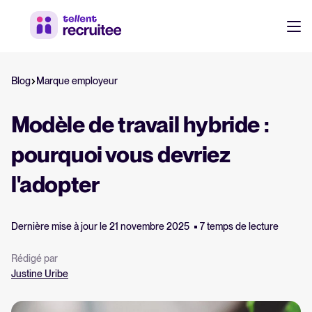
Ressources
Blog
Marque employeur
Ressources RH et recrutement
Ebooks, rapports, modèles et checklists gratuits.
Login
Modèle de travail hybride :
Webinaires
pourquoi vous devriez
Sessions à la demande avec des experts.
l'adopter
Guide logiciel ATS
Tout savoir sur les logiciels ATS
Dernière mise à jour le 21 novembre 2025
7 temps de lecture
Rédigé par
Calculateur de ROI
Justine Uribe
Estimez vos économies avec Tellent Recruitee