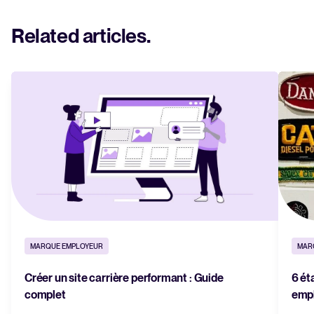
Related articles
.
MARQUE EMPLOYEUR
MAR
Créer un site carrière performant : Guide
6 ét
complet
emp