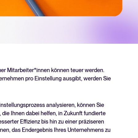
hner
 für Tellent Recruitee und sehen Sie Ihre Einsparungen.
chste Level zu bringen? Erfahren Sie mehr über unsere Plattform.
euer Mitarbeiter*innen können teuer werden.
nternehmen pro Einstellung ausgibt, werden Sie
nstellungsprozess analysieren, können Sie
die Ihnen dabei helfen, in Zukunft fundierte
erter Effizienz bis hin zu einer präziseren
Recruiting per WhatsApp: So
hnen, das Endergebnis Ihres Unternehmens zu
geht's smart