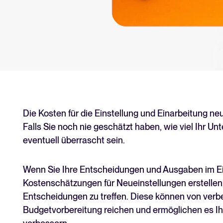
tform.
Tellent Recruitee ROI-Rec
Erstellen Sie Ihren Business Case
Tellent Recruitee
Bereit, Ihr Recruiting auf das nä
EMPFOHLEN
Die Kosten für die Einstellung und Einarbeitung n
Falls Sie noch nie geschätzt haben, wie viel Ihr U
eventuell überrascht sein.
Wenn Sie Ihre Entscheidungen und Ausgaben im Ei
Kostenschätzungen für Neueinstellungen erstellen, 
Entscheidungen zu treffen. Diese können von verbess
Budgetvorbereitung reichen und ermöglichen es I