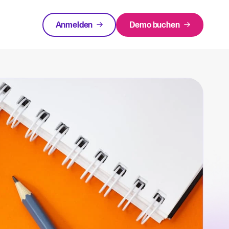
Anmelden
Demo buchen
urcen
EMPFOHLEN
rlagen und Checklisten.
Login
innen rund um Recruiting-Themen.
cruiting
 warum ist es wichtigt und wie kann ein ATS helfen, eine erfolgreiche Strategie
Recruiting per WhatsApp: So
geht's smart
Lesen
in Bewerbermanagementsystem zu bewerten und zu nutzen.