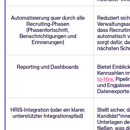
Automatisierung quer durch alle
Reduziert sic
Recruiting-Phasen
Verwaltungsauf
(Phasenfortschritt,
dass Recruiti
Benachrichtigungen und
automatisch v
Erinnerungen)
sorgt dafür, d
nächsten Schri
Reporting und Dashboards
Bietet Einblic
Kennzahlen im
to-Hire
, Pipel
und Engpässe
Datenexporte
HRIS-Integration (oder ein klarer,
Stellt sicher,
unterstützter Integrationspfad)
Kandidat*innen
Unterlagen de
fließen, was d