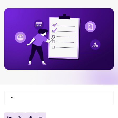
Tellent Recruitee ROI-Rechner
Erstellen Sie Ihren Business Case für Tellent Recruitee und sehen Sie Ihre E
Tellent Recruitee
Bereit, Ihr Recruiting auf das nächste Level zu bringen? Erfahren Sie mehr üb
EMPFOHLEN
Wie Sie im Jahr 2026 das richtige BMS für Ihr KMU
Recruiting per WhatsApp: So
geht's smart
wählen: Schritt-für-Schritt-Anleitung