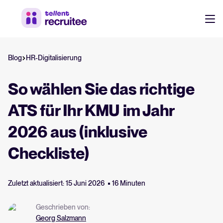
Ressourcen
Blog
HR-Digitalisierung
DE
Recruitment und HR Ressourcen
Kostenlose E-Books, Berichte, Vorlagen und Checklisten.
EN
So wählen Sie das richtige
FR
Webinare
ATS für Ihr KMU im Jahr
Login
On-Demand-Sessions mit Expert*innen rund um Recruiting-Themen.
NL
2026 aus (inklusive
Checkliste)
Guide für kollaboratives Recruiting
Was ist kollaboratives Recruiting, warum ist es wichtigt und wie kann ein ATS 
Strategie aufzubauen?
Zuletzt aktualisiert: 15 Juni 2026
16 Minuten
ATS-guide
Geschrieben von:
Alles, was Sie benötigen, um ein Bewerbermanagementsystem zu bewerten 
Georg Salzmann