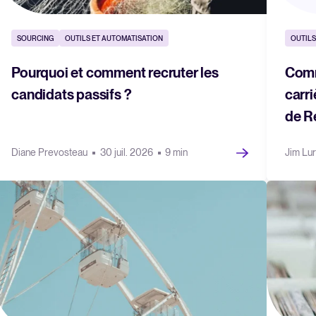
SOURCING
OUTILS ET AUTOMATISATION
OUTILS
Pourquoi et comment recruter les
Comm
candidats passifs ?
carri
de R
Diane Prevosteau
30 juil. 2026
9 min
Jim Lu