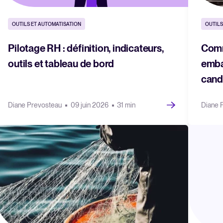
OUTILS ET AUTOMATISATION
OUTILS
Pilotage RH : définition, indicateurs,
Comm
outils et tableau de bord
emba
cand
Diane Prevosteau
09 juin 2026
31 min
Diane 