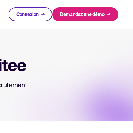
Connexion
Demandez une démo
ment
EN VEDETTE
klists gratuits.
Login
itee
 experts.
ecrutement
Rapport 2025 sur le recrutement
ent Recruitee
En savoir plus