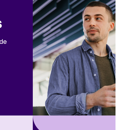
s
 de