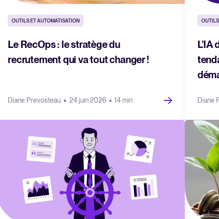
OUTILS ET AUTOMATISATION
OUTILS
Le RecOps : le stratège du
L'IA 
recrutement qui va tout changer !
tend
déma
Diane Prevosteau
24 juin 2026
14 min
Diane 